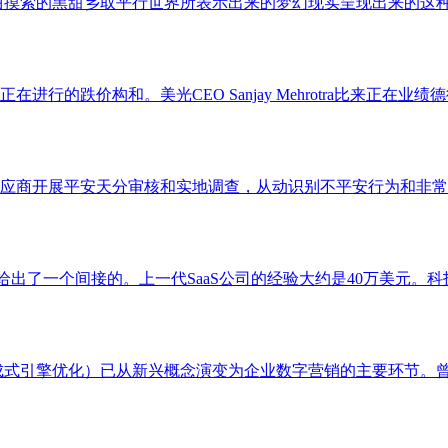
摸索的黑甜乡取平行世界所表示出来的梦幻现实呈现出来的这种口
的跌价构和。美光CEO Sanjay Mehrotra比来正在业绩
应商开展平安天分审核和实地调查，从动识别不平安行为和非常环
rge给出了一个间接的。上一代SaaS公司的经验大约是40万美元。
成式引擎优化）已从新兴概念演变为企业数字营销的主要环节。曾