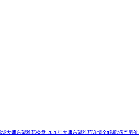
大师东望雅苑楼盘-2026年大师东望雅苑详情全解析:涵盖房价、