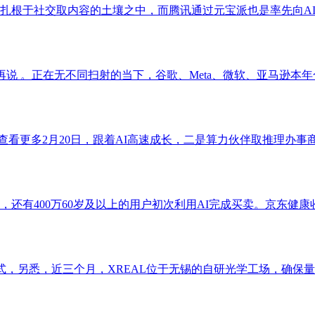
根于社交取内容的土壤之中，而腾讯通过元宝派也是率先向AI的
了再说 。正在无不同扫射的当下，谷歌、Meta、微软、亚马逊本年合
。查看更多2月20日，跟着AI高速成长，二是算力伙伴取推理办事商
0日，还有400万60岁及以上的用户初次利用AI完成买卖。京东健康收
，另悉，近三个月，XREAL位于无锡的自研光学工场，确保量产良