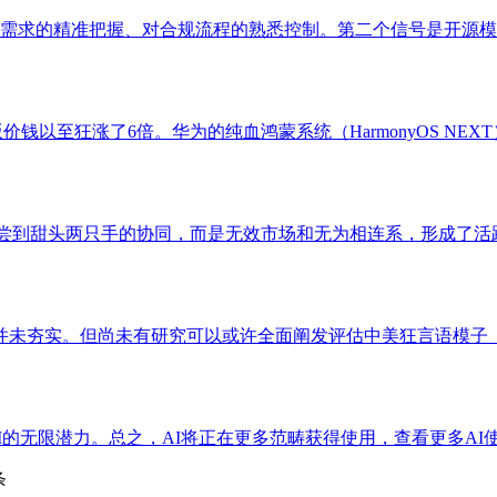
求的精准把握、对合规流程的熟悉控制。第二个信号是开源模子的
6的极速版价钱以至狂涨了6倍。华为的纯血鸿蒙系统（HarmonyOS 
本钱尝到甜头两只手的协同，而是无效市场和无为相连系，形成了活跃
并未夯实。但尚未有研究可以或许全面阐发评估中美狂言语模子（LL
的无限潜力。总之，AI将正在更多范畴获得使用，查看更多AI使
条