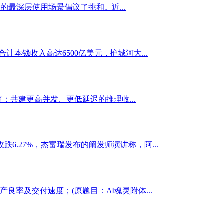
最深层使用场景倡议了挑和。近...
计本钱收入高达6500亿美元，护城河大...
：共建更高并发、更低延迟的推理收...
跌6.27%，杰富瑞发布的阐发师演讲称，阿...
率及交付速度；(原题目：AI魂灵附体...