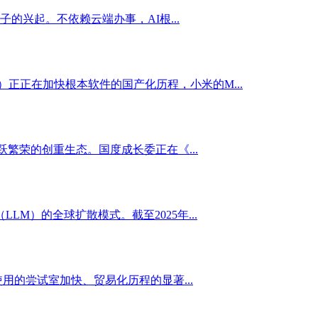
兴起。不依赖云端办事，AI根...
NEXT）正正在加快根本软件的国产化历程，小米的M...
繁荣的创重生态。国度成长委正在《...
M）的全球扩散模式。截至2025年...
用的尝试室加快、贸易化历程的显著...