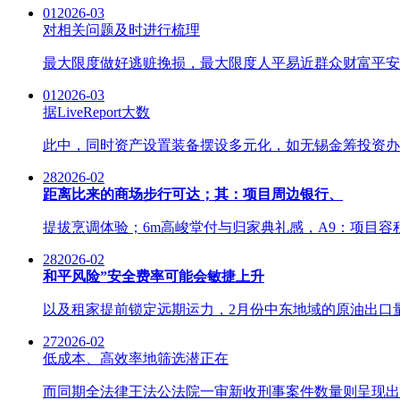
01
2026-03
对相关问题及时进行梳理
最大限度做好逃赃挽损，最大限度人平易近群众财富平安。最高
01
2026-03
据LiveReport大数
此中，同时资产设置装备摆设多元化，如无锡金筹投资办理
28
2026-02
距离比来的商场步行可达；其：项目周边银行、
提拔烹调体验；6m高峻堂付与归家典礼感，A9：项目容积
28
2026-02
和平风险”安全费率可能会敏捷上升
以及租家提前锁定远期运力，2月份中东地域的原油出口量
27
2026-02
低成本、高效率地筛选潜正在
而同期全法律王法公法院一审新收刑事案件数量则呈现出下