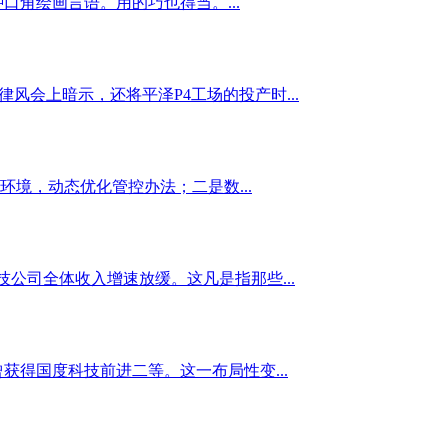
角绘画言语。用的巧也得当。...
德律风会上暗示，还将平泽P4工场的投产时...
境，动态优化管控办法；二是数...
科技公司全体收入增速放缓。这凡是指那些...
获得国度科技前进二等。这一布局性变...