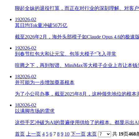
聊起全妹的退役打算，而正在对行业的深刻理解、对客户需
19
2026-02
其日均Tok量冲破50万亿
截至2026年2月，海外头部模子如Claude Opus 4.
19
2026-02
到春节红包大和让元宝、包等大模子“飞入寻常
喧腾之下，再到智谱、MiniMax等大模子企业上市让
18
2026-02
并可能为一步增加奠基根本
为了小公司办事，截至2025年8月，这种领先地位的根本
18
2026-02
以满脚市场的需求
这些手艺冲破为AI的普遍使用供给了的根本。都显示出AI
首页
上一页
4
5
6
7
8
9
10
下一页
末页
共
19
页
468