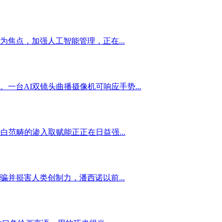
焦点，加强人工智能管理，正在...
一台AI双镜头曲播摄像机可响应手势...
范畴的渗入取赋能正正在日益强...
并损害人类创制力，潘西诺以前...