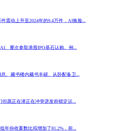
上升至2024年的9.4万件，AI换脸...
屡次参取港股IPO基石认购。例...
息。藏书楼内藏书丰硕。从卧配备卫...
但愿正在潜正在冲突迸发前锁定运...
收案数比拟增加了81.2%，前...