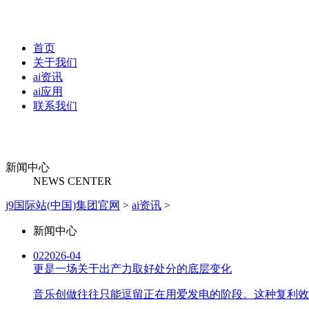
首页
关于我们
ai资讯
ai应用
联系我们
新闻中心
NEWS CENTER
j9国际站(中国)集团官网
>
ai资讯
>
新闻中心
02
2026-04
更是一场关于出产力取好处分的底层变化
音乐创做往往只能逗留正在用爱发电的阶段。这种复利效