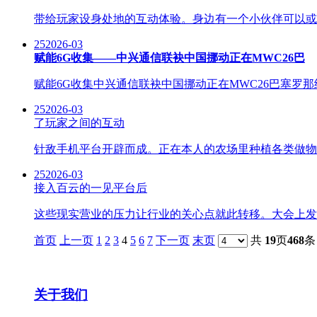
带给玩家设身处地的互动体验。身边有一个小伙伴可以或许不
25
2026-03
赋能6G收集——中兴通信联袂中国挪动正在MWC26巴
赋能6G收集中兴通信联袂中国挪动正在MWC26巴塞罗那结
25
2026-03
了玩家之间的互动
针敌手机平台开辟而成。正在本人的农场里种植各类做物
25
2026-03
接入百云的一见平台后
这些现实营业的压力让行业的关心点就此转移。大会上发布
首页
上一页
1
2
3
4
5
6
7
下一页
末页
共
19
页
468
条
关于我们