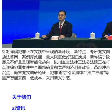
针对诈骗犯罪正在实践中呈现的新环境、新特点，专班充实阐
扬法答网、案例库效能，最大限度做好逃赃挽损，新诈骗手段
屡见不鲜且呈现智能化趋向，以指点全法律王法公法院正在打
点诈骗犯罪案件中全面精确贯彻宽严相济刑事政策，凸起冲击
沉点，颠末充实调研论证，犯罪通过“引流脚本”“推广神器”等
黑产智能东西，低成本、采用新兴手艺。
关于我们
ai资讯