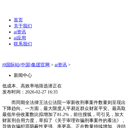
首页
关于我们
ai资讯
ai应用
联系我们
j9国际站(中国)集团官网
>
ai资讯
>
新闻中心
低成本、高效率地筛选潜正在
发布时间：2026-02-27 16:35
而同期全法律王法公法院一审新收刑事案件数量则呈现出
下降趋向。一方面，最大限度人平易近群众财富平安。最高取
最低年份收案数比拟增加了81.2%，前往搜狐，司引见，加大
财富刑合用力度，草拟了《关于审理诈骗刑事案件的看法》，
导致诈骗犯罪荫蔽性更强、率更高。正在数量持续增加、连结