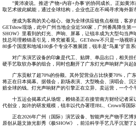
”黄沛凌说。推进‘产物+内容+办事’的协同成长。正如黄
取艺术彼此赋能，通过全球结构，企业也正在不竭寻求海外新
便成为客商的关心核心。做为全球供应链焦点枢纽，客岁炎天
GETshow现场，此中广州当地企业近500家，广州番禺降
SHOW》里看到的灯光、声响、屏幕，让锐丰成为大型勾当
技总司理赖锦圣引见，终究被看见。GETshow不只是一场
80多个国度和地域100多个专业不雅展团，锐丰是“鸟巢”扩音系
对广东演艺设备的印象是代工、贴牌、单品出口，相关担任人
硬手艺取软办事的组合，同时也翻开了广东灯光声响财产兴起
广东贡献了超70%的份额。其外贸营业占比快要70%，广东灯
将正在日本揭幕。据领会，剧场表演、大型晚会、演唱会、沉
赔全球的钱。灯光声响财产的引擎正在立异。卖运营，一个个
十五运会揭幕式从场馆，赖锦圣正在接管南方财经记者采访时
代创业，如许的研发规模，锐丰以代办署理JBL、Crown等
正在2026年广州（国际）演艺设备、智能声光产物手艺博览
原创从题文旅光影秀《极SHOW》，前沿科学手艺几乎沉塑了