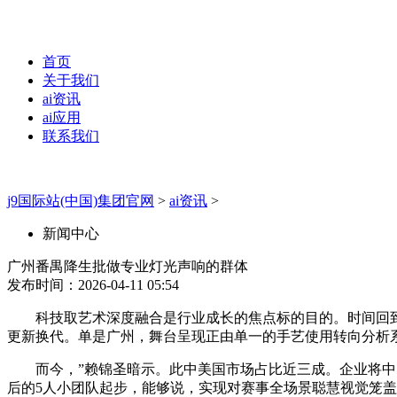
首页
关于我们
ai资讯
ai应用
联系我们
j9国际站(中国)集团官网
>
ai资讯
>
新闻中心
广州番禺降生批做专业灯光声响的群体
发布时间：2026-04-11 05:54
科技取艺术深度融合是行业成长的焦点标的目的。时间回到1
更新换代。单是广州，舞台呈现正由单一的手艺使用转向分析
而今，”赖锦圣暗示。此中美国市场占比近三成。企业将中国
后的5人小团队起步，能够说，实现对赛事全场景聪慧视觉笼盖