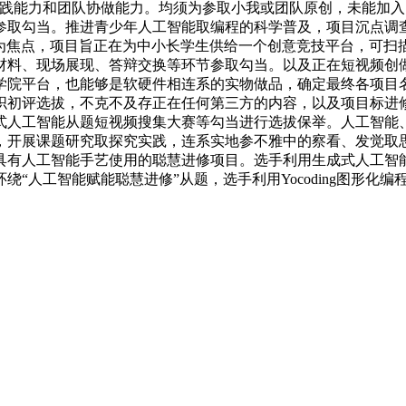
实践能力和团队协做能力。均须为参取小我或团队原创，未能加
参取勾当。推进青少年人工智能取编程的科学普及，项目沉点调查
能为焦点，项目旨正在为中小长学生供给一个创意竞技平台，可
材料、现场展现、答辩交换等环节参取勾当。以及正在短视频创
院平台，也能够是软硬件相连系的实物做品，确定最终各项目名单
织初评选拔，不克不及存正在任何第三方的内容，以及项目标进
式人工智能从题短视频搜集大赛等勾当进行选拔保举。人工智能
，开展课题研究取探究实践，连系实地参不雅中的察看、发觉取
具有人工智能手艺使用的聪慧进修项目。选手利用生成式人工智
“人工智能赋能聪慧进修”从题，选手利用Yocoding图形化