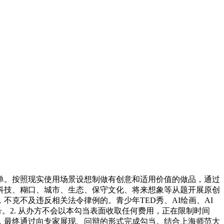
。按照现实使用场景设想制做有创意和适用价值的做品，通过
科技、糊口、城市、生态、保守文化、将来想象等从题开展原创
克不及违反相关法令律例的。青少年TED秀、AI绘画、AI
。2. 从办方不会以本勾当表面收取任何费用，正在限制时间
，最终通过向专家展现、问辩的形式完成勾当。结合上海师范大