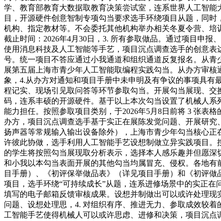
学、教育部教育大数据取教育决策尝试室，连系世界人工智能
目，开源硬件创意智制专项勾当要求选手环绕项目从题，同时，配
机构、指定教材等。不会委托其他机构举办相关冬夏令营、培
截止时间：2026年4月30日，3. 所有参取做品。通过项
使用消息科技及人工智能等手艺，项目沉点调查选手的创意表达
号。统一项目不答应通过小我通道和组织通道反复报名。从青
展第五届上海市青少年人工智能取编程实践勾当。从办方审核
象，4.从办方对通知和项目手册中未申明及有争议的事项具
程记实、现场引见取问答等环节参取勾当。开展勾当展现、交
码，连系丰硕的开源硬件。基于以上本次勾当设置了机械人系
能力担任。按照参取项目类别，于2026年5月8日前将 3 张
办方，项目沉点调查选手基于实正在展陈发觉问题、开展研究、
扬声器等常规输入输出设备除外），上海市青少年勾当核心正
许彼此协做，选手利用人工智能手艺设想制做立异实践项目。按
的学生将按照勾当展现取分析表示，选择本人感乐趣并但愿深
和小我以本勾当表面开展的其他勾当均属冒充、侵权。各地有
目手册）、《初评保举做品表》（详见项目手册）和《初评做
项目，选手环绕“可持续成长”从题，连系进修场景中的实正
填写的电子邮箱反馈审核成果。设想并制做出可以或许处理现
问题、设想处理思，4. 对组织有序、推进无力、参取成效较
工智能手艺使得机械人可以或许思虑、进修和决策，项目沉点调