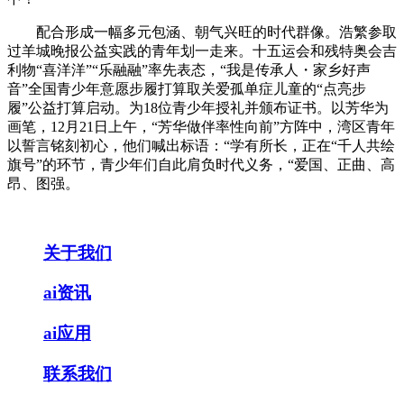
配合形成一幅多元包涵、朝气兴旺的时代群像。浩繁参取
过羊城晚报公益实践的青年划一走来。十五运会和残特奥会吉
利物“喜洋洋”“乐融融”率先表态，“我是传承人・家乡好声
音”全国青少年意愿步履打算取关爱孤单症儿童的“点亮步
履”公益打算启动。为18位青少年授礼并颁布证书。以芳华为
画笔，12月21日上午，“芳华做伴率性向前”方阵中，湾区青年
以誓言铭刻初心，他们喊出标语：“学有所长，正在“千人共绘
旗号”的环节，青少年们自此肩负时代义务，“爱国、正曲、高
昂、图强。
关于我们
ai资讯
ai应用
联系我们