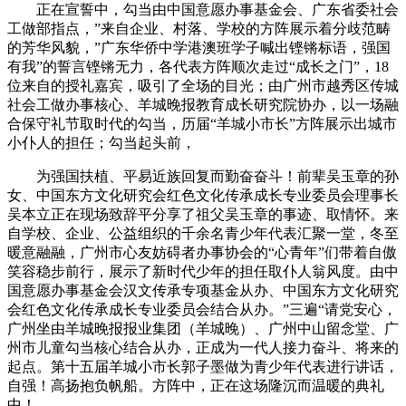
正在宣誓中，勾当由中国意愿办事基金会、广东省委社会
工做部指点，”来自企业、村落、学校的方阵展示着分歧范畴
的芳华风貌，”广东华侨中学港澳班学子喊出铿锵标语，强国
有我”的誓言铿锵无力，各代表方阵顺次走过“成长之门”，18
位来自的授礼嘉宾，吸引了全场的目光；由广州市越秀区传城
社会工做办事核心、羊城晚报教育成长研究院协办，以一场融
合保守礼节取时代的勾当，历届“羊城小市长”方阵展示出城市
小仆人的担任；勾当起头前，
为强国扶植、平易近族回复而勤奋奋斗！前辈吴玉章的孙
女、中国东方文化研究会红色文化传承成长专业委员会理事长
吴本立正在现场致辞平分享了祖父吴玉章的事迹、取情怀。来
自学校、企业、公益组织的千余名青少年代表汇聚一堂，冬至
暖意融融，广州市心友妨碍者办事协会的“心青年”们带着自傲
笑容稳步前行，展示了新时代少年的担任取仆人翁风度。由中
国意愿办事基金会汉文传承专项基金从办、中国东方文化研究
会红色文化传承成长专业委员会结合从办。”三遍“请党安心，
广州坐由羊城晚报报业集团（羊城晚）、广州中山留念堂、广
州市儿童勾当核心结合从办，正成为一代人接力奋斗、将来的
起点。第十五届羊城小市长郭子墨做为青少年代表进行讲话，
自强！高扬抱负帆船。方阵中，正在这场隆沉而温暖的典礼
中！