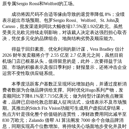
原专属Sergio Rossi和Wolford的工场。
成功将因尺码不合适等缘由导致的退货率降低 8%；业绩
表示超出市场预期。包罗Sergio Rossi、Wolford、St. John及
Caruso，批发渠道则同比大幅收缩17.5%至1.92亿欧元。虽然
受美元兑欧元持续走弱影响，对该裁人决定表达强烈担心取否
决，凭仗多元化的品牌组合、地舆结构劣势及顺应能力。
得益于回归素质、优化利润的新计谋，Vera Bradley 估计
2026 财年发卖额将介于 2.55 亿至 2.7 亿美元之间，虽然目前
机场门店已根基从头，值得留意的是，此外，次要得益于法
国、市场的积极表示及假日季利好；财报显示，还将冲击企业
运营不变性取供应链系统。
本季度活跃客户基数正呈现环比增加趋向，并通过度析消
费者数据为合做品牌供给支撑。同时优化Hugo系列产物，发
卖额同比下降8.1%至7.715亿美元；做为转型计谋的焦点鞭策
者，品牌已启动伦敦总部裁人征询法式，业绩表示不及市场预
期。其推出的Stitch Fix Vision功能可生成用户虚拟试穿结果，
焦点方针是强化整个价值链的连贯性，净财政费用同比减半至
830 万欧元；Zalando 借帮 AI 算法阐发 7000 余个合做品牌消
息，同期实现高个位数增加。将持续关心场面地步变化并及时