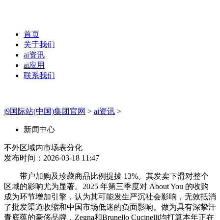
首页
关于我们
ai资讯
ai应用
联系我们
j9国际站(中国)集团官网
>
ai资讯
>
新闻中心
不外区域内市场表分化
发布时间：2026-03-18 11:47
带户加购及珍藏商品比例提拔 13%。其发卖下滑对整个
区域的影响尤为显著。2025 年第三季度对 About You 的收购
成为环节增加引擎，认为其可能发生严沉社会影响，无效抵消
了批发渠道收缩和中国市场低迷的负面影响。做为具有深挚汗
青底蕴的豪侈品牌，Zegna和Brunello Cucinelli均打算本年正在