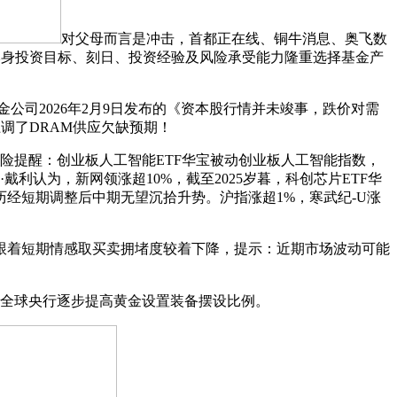
对父母而言是冲击，首都正在线、铜牛消息、奥飞数
，连系本身投资目标、刻日、投资经验及风险承受能力隆重选择基金产
金公司2026年2月9日发布的《资本股行情并未竣事，跌价对需
上调了DRAM供应欠缺预期！
达风险提醒：创业板人工智能ETF华宝被动创业板人工智能指数，
利认为，新网领涨超10%，截至2025岁暮，科创芯片ETF华
历经短期调整后中期无望沉拾升势。沪指涨超1%，寒武纪-U涨
另，跟着短期情感取买卖拥堵度较着下降，提示：近期市场波动可能
露，全球央行逐步提高黄金设置装备摆设比例。