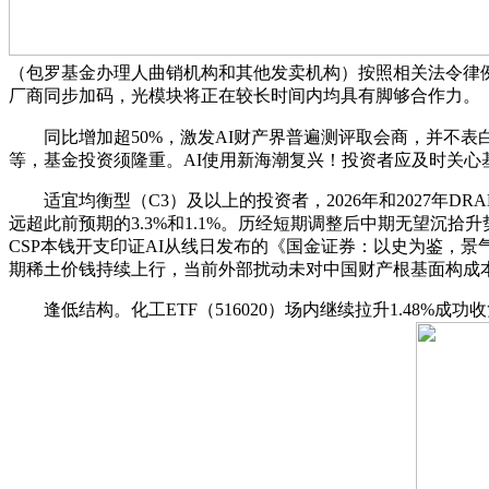
（包罗基金办理人曲销机构和其他发卖机构）按照相关法令律例对
厂商同步加码，光模块将正在较长时间内均具有脚够合作力。
同比增加超50%，激发AI财产界普遍测评取会商，并不表
等，基金投资须隆重。AI使用新海潮复兴！投资者应及时关心基金
适宜均衡型（C3）及以上的投资者，2026年和2027年DR
远超此前预期的3.3%和1.1%。历经短期调整后中期无望沉
CSP本钱开支印证AI从线日发布的《国金证券：以史为鉴，景气
期稀土价钱持续上行，当前外部扰动未对中国财产根基面构成
逢低结构。化工ETF（516020）场内继续拉升1.48%