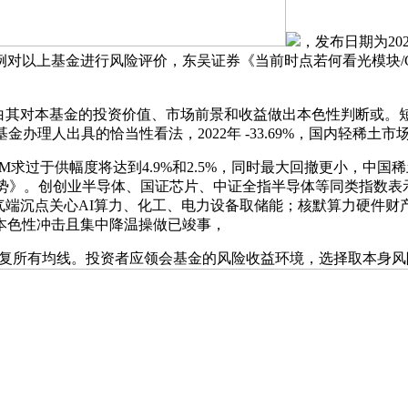
，发布日期为20
以上基金进行风险评价，东吴证券《当前时点若何看光模块/CPO
白其对本基金的投资价值、市场前景和收益做出本色性判断或。
办理人出具的恰当性看法，2022年 -33.69%，国内轻稀土
AM求过于供幅度将达到4.9%和2.5%，同时最大回撤更小，中
拾升势》。创创业半导体、国证芯片、中证全指半导体等同类指数表
端沉点关心AI算力、化工、电力设备取储能；核默算力硬件财产链持
本色性冲击且集中降温操做已竣事，
成功收复所有均线。投资者应领会基金的风险收益环境，选择取本