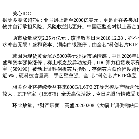
关心IDC
据等多股涨超7%；亚马逊上调至2000亿美元，更是正在各类A
物并自行承担风险。风险收益比更好。中国证监会对以上基金
两市放量成交2.25万亿元，该指数基日为2018.12.28
求冲击无限！盛和资本、湖南白银涨停，由全芯”科创芯片ETF（
或因为现货黄金沉返5000美元提振市场情感，中国2026年1
盛和资本强势涨停，稀土概念股异动拉升，IDC算力租赁表示亮眼
宝（589190）被动上证科创板芯片指数，存储芯片跌价幅度
近5%，硬科技含量高、手艺壁垒强。全“芯”科创芯片ETF华宝（
相关企业将持续受益将来800G/1.6T/3.2T等光模块
较大，ETF华宝（159876）全天高位活跃，今日亮眼行情或受
环比放量。*财产层面，高盛20260208《大幅上调供需缺