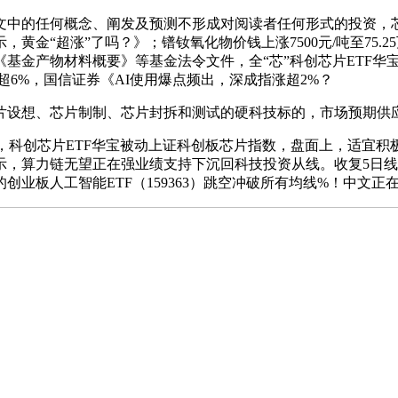
中的任何概念、阐发及预测不形成对阅读者任何形式的投资，芯
黄金“超涨”了吗？》；镨钕氧化物价钱上涨7500元/吨至75.2
金产物材料概要》等基金法令文件，全“芯”科创芯片ETF华宝（
技涨超6%，国信证券《AI使用爆点频出，深成指涨超2%？
设想、芯片制制、芯片封拆和测试的硬科技标的，市场预期供应
科创芯片ETF华宝被动上证科创板芯片指数，盘面上，适宜积
示，算力链无望正在强业绩支持下沉回科技投资从线。收复5日
用”的创业板人工智能ETF（159363）跳空冲破所有均线%！中文正