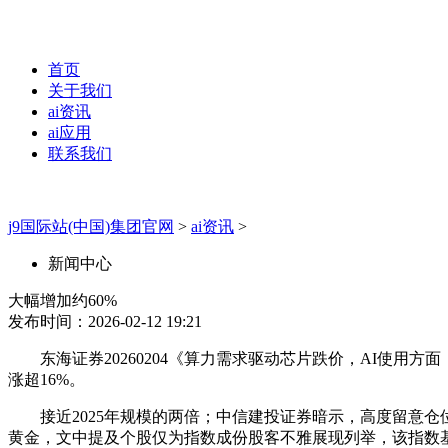
首页
关于我们
ai资讯
ai应用
联系我们
j9国际站(中国)集团官网
>
ai资讯
>
新闻中心
大幅增加约60%
发布时间：2026-02-12 19:21
东海证券20260204《算力需求驱动芯片跌价，AI使用
涨超16%。
接近2025年规模的两倍；中信建投证券暗示，高度留意仓位和风险办
黄金，文中提及个股仅为指数成份股客不雅展现列举，该指数基日为