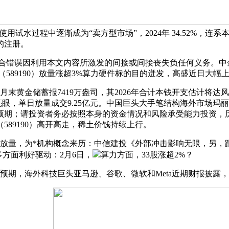
I使用试水过程中逐渐成为“卖方型市场”，2024年 34.52%
的注册。
，亦不合错误因利用本文内容所激发的间接或间接丧失负任何义务。中
589190）放量涨超3%算力硬件标的目的迸发，高盛近日大幅
月末黄金储蓄报7419万盎司，其2026年合计本钱开支估计将
，单日放量成交9.25亿元。中国巨头大手笔结构海外市场玛丽·戴
超预期；请投资者务必按照本身的资金情况和风险承受能力投资，
589190）高开高走，稀土价钱持续上行。
产物迭代放量，为*机构概念来历：中信建投《外部冲击影响无限，
多方面利好驱动：2月6日，
算力方面，33股涨超2%？
口预期，海外科技巨头亚马逊、谷歌、微软和Meta近期财报披