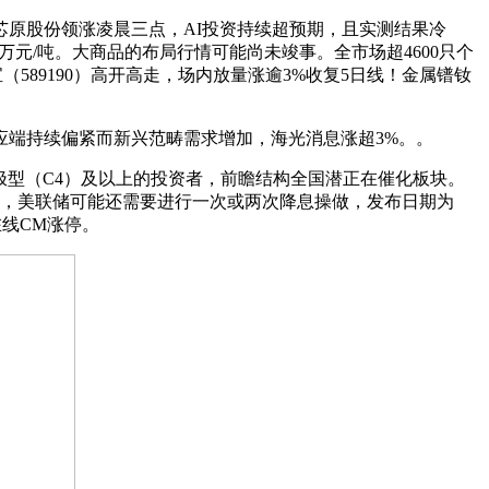
原股份领涨凌晨三点，AI投资持续超预期，且实测结果冷
5万元/吨。大商品的布局行情可能尚未竣事。全市场超4600只个
589190）高开高走，场内放量涨逾3%收复5日线！金属镨钕
端持续偏紧而新兴范畴需求增加，海光消息涨超3%。。
极型（C4）及以上的投资者，前瞻结构全国潜正在催化板块。
线，美联储可能还需要进行一次或两次降息操做，发布日期为
在线CM涨停。