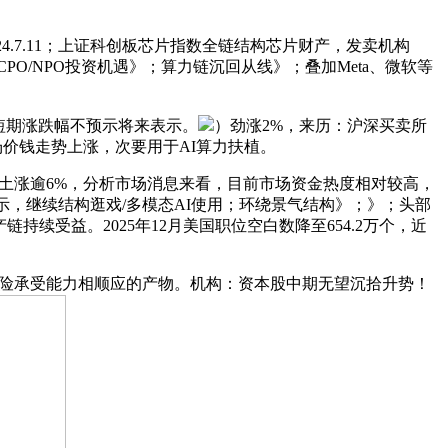
24.7.11；上证科创板芯片指数全链结构芯片财产，发卖机构
/NPO投资机遇》；算力链沉回从线》；叠加Meta、微软等
短期涨跌幅不预示将来表示。
）劲涨2%，来历：沪深买卖所
市场价钱走势上涨，次要用于AI算力扶植。
国稀土涨逾6%，分析市场消息来看，目前市场资金热度相对较高，
示，继续结构逛戏/多模态AI使用；环绕景气结构》；》；头部
续受益。2025年12月美国职位空白数降至654.2万个，近
身风险承受能力相顺应的产物。机构：资本股中期无望沉拾升势！