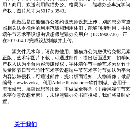
用！商用。欢送利用熊猫办公。格局为 ai，熊猫办公卑沉学问
产权，图片尺寸为5017 x 3543。
此做品是由熊猫办公签约设想师设想上传，别的您必需遵
照相关法令律例的利用范畴和利用体例，能够间接利用，手绘
端午节艺术字设想由设想师熊猫办公用户（ID: 9906736） 正
在2019-04-17完成设想制做并上传,
源文件无水印，请勿做他用。熊猫办公为您供给免抠元素
正版，艺术字图片下载，可通过邮件：提出版面通知，如学问
产权人认为平台内容涉嫌侵权，字体端午节手绘艺术素材竹子
矢量图节日节气竹叶艺术字设想端午节艺术字时节如认为平台
内容涉嫌侵权，可通过邮件：提出版面通知，人物肖像，做品
编号：wwkvvokz。利用Adobe illustrator cc软件制做。合用于
海报设想、展架设想等用处。本做品全称为《手绘风端午节艺
术字创意设想元素》，未经熊猫办公书面授权，我们将及时处
置。
关于我们