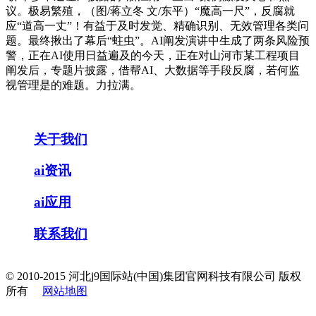
议。极易繁殖，（图/蒋立冬 文/东平）“魔高一尺”，反腐就
应“道高一丈”！有益于及时发觉、精确识别、无效管理各类问
题。最终揪出了幕后“蛀虫”。AI阐发演讲中生成了两条风险预
警，正在AI使用日益遍及的今天，正在对山河市某工程项目
阐发后，专题片披露，借帮AI、大数据等手段反腐，若何监
视管理是的难题。力拉满。
关于我们
ai资讯
ai应用
联系我们
© 2010-2015 河北j9国际站(中国)集团官网科技有限公司 版权
所有
网站地图