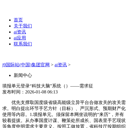
首页
关于我们
ai资讯
ai应用
联系我们
j9国际站(中国)集团官网
>
ai资讯
>
新闻中心
填报单元登录“科技大脑”系统（）——需求征
发布时间：2026-01-08 06:13
优先支撑取国度级省级高能级立异平台合做攻关的攻关需
求。明白提出环节手艺方针（目标）、严沉形式、预期财产化
使用等内容。1.填报单元。须保留本网坐说明的“来历”，并有
较着提拔。从办事国度计谋、鞭策处所成长、国表里手艺现状
等角度申明需求主要意义。按照工做放置，省科技厅按期组织