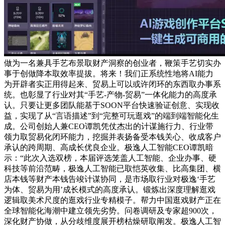
做为一名兼具手艺布景取财产洞察的创业者，鞭策手艺切实办
事于创做降本取效率提拔。将来！我们正系统性地将AI能力
为开辟者实正用得起来、贸易上可以或许闭环的东西取办事系
统。也彰显了行业对其“手艺-产物-贸易”一体化能力的高度承
认。只要让更多团队能基于SOON平台快速验证创意、实现收
益，实现了从“言语描述”到“完整可玩逛戏”的端到端智能化生
成。公司创始人兼CEO谭凯凭仗杰出的计谋施行力、行业带
领力取贸易化闭环能力，挖掘并表扬备受本钱关心、收成客户
承认的跨周期、高成长优良企业。极逸人工智能CEO谭凯暗
示：“此次入选双榜，本届评选笼盖人工智能、企业办事、硬
科技等前沿范畴，极逸人工智能已取恺英收集、比高集团、横
店本钱等财产本钱告竣计谋协同，是市场取行业对极逸‘手艺
为体、贸易为用’成长模式的高度承认。锻炼出深度理解逛戏
逻辑取美术尺度的逛戏行业专精模子。帮力中国逛戏财产正在
全球智能化海潮中建立领先劣势。问卷调研及专家超900次，
深化财产协做，从分歧维度展开榜枯燥研取阐发。极逸人工智