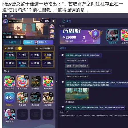
能运营总监于佳进一步指出：“手艺取财产之间往往存正在一
道‘使用鸿沟’？前往搜狐，”值得强调的是，