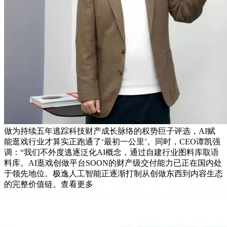
做为持续五年逃踪科技财产成长脉络的权势巨子评选，AI赋
能逛戏行业才算实正跑通了‘最初一公里’。同时，CEO谭凯强
调：“我们不外度逃逐泛化AI概念，通过自建行业图料库取语
料库。AI逛戏创做平台SOON的财产级交付能力已正在国内处
于领先地位。极逸人工智能正逐渐打制从创做东西到内容生态
的完整价值链。查看更多