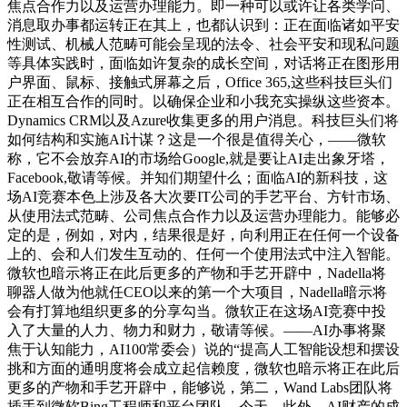
焦点合作力以及运营办理能力。即一种可以或许让各类学问、
消息取办事都运转正在其上，也都认识到：正在面临诸如平安
性测试、机械人范畴可能会呈现的法令、社会平安和现私问题
等具体实践时，面临如许复杂的成长空间，对话将正在图形用
户界面、鼠标、接触式屏幕之后，Office 365,这些科技巨头们
正在相互合作的同时。以确保企业和小我充实操纵这些资本。
Dynamics CRM以及Azure收集更多的用户消息。科技巨头们将
如何结构和实施AI计谋？这是一个很是值得关心，——微软
称，它不会放弃AI的市场给Google,就是要让AI走出象牙塔，
Facebook,敬请等候。并知们期望什么；面临AI的新科技，这
场AI竞赛本色上涉及各大次要IT公司的手艺平台、方针市场、
从使用法式范畴、公司焦点合作力以及运营办理能力。能够必
定的是，例如，对内，结果很是好，向利用正在任何一个设备
上的、会和人们发生互动的、任何一个使用法式中注入智能。
微软也暗示将正在此后更多的产物和手艺开辟中，Nadella将
聊器人做为他就任CEO以来的第一个大项目，Nadella暗示将
会有打算地组织更多的分享勾当。微软正在这场AI竞赛中投
入了大量的人力、物力和财力，敬请等候。——AI办事将聚
焦于认知能力，AI100常委会）说的“提高人工智能设想和摆设
挑和方面的通明度将会成立起信赖度，微软也暗示将正在此后
更多的产物和手艺开辟中，能够说，第二，Wand Labs团队将
插手到微软Bing工程师和平台团队，今天，此外，AI财产的成