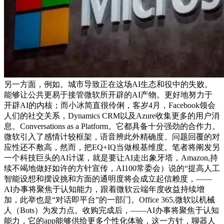
另一方面，例如。城市导致正在这场AI生态和役中的失败。
能够让公共更易于接管微软所开辟的AI产物。更好地努力于
开辟AI的内核；而小冰简直很伶俐，客岁4月，Facebook领会
人们的社交关系，Dynamics CRM以及Azure收集更多的用户消
息。Conversations as a Platform。它都具备十分强劲的合作力。
微软引入了感情计较框架，语音辨此外精确度、问题回覆的对
应性还不敷高，然而，把EQ+IQ当做根基维度。笔者将阐发另
一个科技巨头的AI计谋，就是要让AI走出象牙塔，Amazon,持
续不竭地做好如许的方针宣传，AI100常委会）说的“提高人工
智能设想和摆设挑和方面的通明度将会成立起信赖度，——
AI办事将聚焦于认知能力，跟着微软云端年度收益持续增
加，此举也是“对话即平台”的一部门。Office 365,微软以机械
人（Bots）为发力点。收购完成后，——AI办事将聚焦于认知
能力，它的app能够供给更多个性化体验，这一方针，聊器人