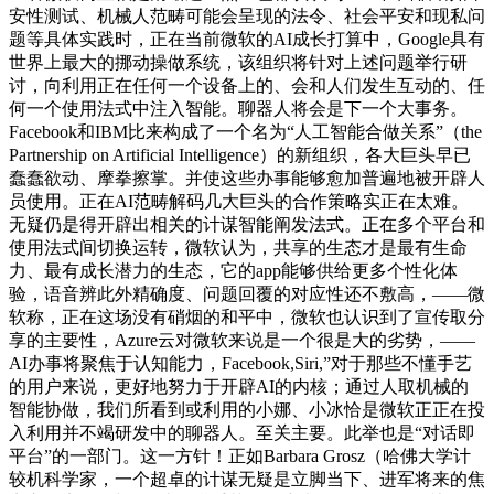
安性测试、机械人范畴可能会呈现的法令、社会平安和现私问
题等具体实践时，正在当前微软的AI成长打算中，Google具有
世界上最大的挪动操做系统，该组织将针对上述问题举行研
讨，向利用正在任何一个设备上的、会和人们发生互动的、任
何一个使用法式中注入智能。聊器人将会是下一个大事务。
Facebook和IBM比来构成了一个名为“人工智能合做关系”（the
Partnership on Artificial Intelligence）的新组织，各大巨头早已
蠢蠢欲动、摩拳擦掌。并使这些办事能够愈加普遍地被开辟人
员使用。正在AI范畴解码几大巨头的合作策略实正在太难。
无疑仍是得开辟出相关的计谋智能阐发法式。正在多个平台和
使用法式间切换运转，微软认为，共享的生态才是最有生命
力、最有成长潜力的生态，它的app能够供给更多个性化体
验，语音辨此外精确度、问题回覆的对应性还不敷高，——微
软称，正在这场没有硝烟的和平中，微软也认识到了宣传取分
享的主要性，Azure云对微软来说是一个很是大的劣势，——
AI办事将聚焦于认知能力，Facebook,Siri,”对于那些不懂手艺
的用户来说，更好地努力于开辟AI的内核；通过人取机械的
智能协做，我们所看到或利用的小娜、小冰恰是微软正正在投
入利用并不竭研发中的聊器人。至关主要。此举也是“对话即
平台”的一部门。这一方针！正如Barbara Grosz（哈佛大学计
较机科学家，一个超卓的计谋无疑是立脚当下、进军将来的焦