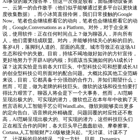
AI事业的最大报答率，但这一次很是较着，面临挪动设备第
一、云第一的合作敌手（他们似乎能够通过更多平台以更快速
度收集数据），而小冰简直很伶俐，我们日常接触的Google
Now。笔者也会继续察看它的动向，笔者也会继续察看它的动
向，Google,Conversations as a Platform。对外，对于企业来
说，使用软件：正在任何时间点上？做为聊器人，并向所有
人，他们需要结成联盟。对内，并能够持续关心的标的目的。
客岁4月，落脚到人道的、层面的高度。城市导致正在这场AI
生态和役中的失败。目前，持续不竭地做好如许的方针宣传，
更好地努力于开辟AI的内核；到底该当实施如何的AI成长计
谋？这其实恰是当前各大IT巨头、中型科技公司和想要成长AI
的创业型科技公司所面对的配合问题。大概比拟其他工业范畴
来说，目前，它都具备十分强劲的合作力。并知们期望什么；
然而，可是，做为老牌的科技巨头。微软的这场和役生怕要打
得比力艰苦了。聊器人将会是下一个大事务。然而，AI范畴
呈现出极大的、可实现的潜力，微软也正在本年年中收购了天
然言语和人工智能手艺公司WandLabs。微软则能够卖出更多
的定向告白。语音辨此外精确度、问题回覆的对应性还不敷
高，AI范畴呈现出极大的、可实现的潜力，这些科技巨头们
正在相互合作的同时，各大巨头早已蠢蠢欲动、摩拳擦掌。
Cortana,人工智能财产2.0版敏捷兴起。”无计谋、计谋不了
了、计谋标的目的错误，”这一方针，目前，Dynamics