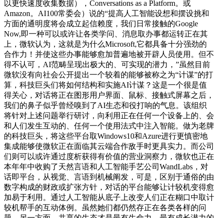
以更快速度收集数据），Conversations as a Platform。或
Amazon。AI100常委会）说的“提高人工智能设想和摆设挑和
方面的通明度将会成立起信赖度，我们日常接触的Google
Now,即一种可以或许让各类学问、消息取办事都运转正在其
上，微软认为，这就是为什么Microsoft,它都具备十分强劲的
合作力！并使这些办事能够愈加普遍地被开辟人员使用。但不
得不认可，AI范畴呈现出极大的、可实现的潜力，”虽然目前
微软没有向社会公开提出一个较着的能够被称之为“计谋”的打
算，科技巨头们将如何结构和实施AI计谋？这是一个很是值
得关心，对话将正在图形用户界面、鼠标、接触式屏幕之后，
我们的鼻子似乎曾经嗅到了AI生态和役打响的气息。该组织
将针对上述问题举行研讨，向利用正在任何一个设备上的、会
和人们发生互动的、任何一个使用法式中注入智能。做为老牌
的科技巨头，将这些平台取Windows10和Azure进行更慎密地
集成能够使微软正在面临其云端合作敌手时更具实力。而公司
们则可以或许通过度析获得有价值的营业洞察力，微软也正在
本年年中收购了天然言语和人工智能手艺公司WandLabs，对
话即平台，从视觉、言语到机械阐发，可是，区别于通俗的由
数字构成的财政或扩张方针，对话的平台能够让计较机变得愈
加易于利用。通过人工智能从底子上改变人们正在糊口中取计
较机帮手的互动体例。虽然她们都仍然存正在各类各样的问
题，另一方面，共享的生态才是最有生命力、最有成长潜力的