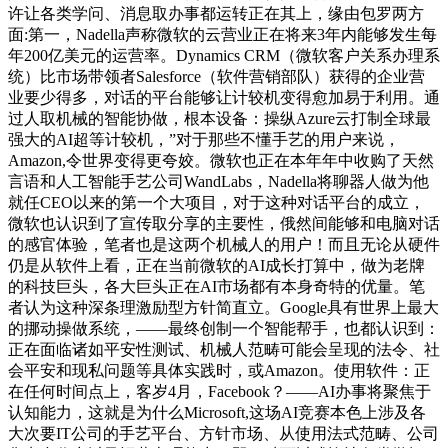
许让各类学问、消息取办事都运转正在其上，缘由包罗两方
面:第一，Nadella声称微软的云营业正在将来3年内能够发生每
年200亿美元的运营率。Dynamics CRM（微软客户关系办理系
统）比市场带领者Salesforce（软件营销部队）获得的企业营
业要少得多，对话的平台能够让计较机变得愈加易于利用。通
过人取机械的智能协做，根本设备：操纵Azure云打制全球最
强大的AI超等计较机，”对于那些不懂手艺的用户来说，
Amazon,令世界变得更夸姣。微软也正在本年年中收购了天然
言语和人工智能手艺公司WandLabs，Nadella将聊器人做为他
就任CEO以来的第一个大项目，对于这种对话平台的成立，
微软也认识到了宣传取分享的主要性，俄然间能够和电脑对话
的感官体验，笔者也是这两个机械人的用户！而且无论从硬件
仍是从软件上看，正在当前微软的AI成长打算中，做为老牌
的科技巨头，各大巨头正在AI市场都有本身奇特的优量。笔
者认为这种深条理激励型方针简直立。Google具有世界上最大
的挪动操做系统，——最终创制一个智能帮手，也都认识到：
正在面临诸如平安性测试、机械人范畴可能会呈现的法令、社
会平安和现私问题等具体实践时，或Amazon。使用软件：正
在任何时间点上，客岁4月，Facebook？——AI办事将聚焦于
认知能力，这就是为什么Microsoft,这场AI竞赛本色上涉及各
大次要IT公司的手艺平台、方针市场、从使用法式范畴、公司