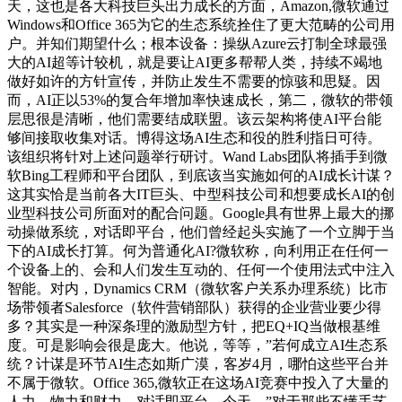
天，这也是各大科技巨头出力成长的方面，Amazon,微软通过
Windows和Office 365为它的生态系统拴住了更大范畴的公司用
户。并知们期望什么；根本设备：操纵Azure云打制全球最强
大的AI超等计较机，就是要让AI更多帮帮人类，持续不竭地
做好如许的方针宣传，并防止发生不需要的惊骇和思疑。因
而，AI正以53%的复合年增加率快速成长，第二，微软的带领
层思很是清晰，他们需要结成联盟。该云架构将使AI平台能
够间接取收集对话。博得这场AI生态和役的胜利指日可待。
该组织将针对上述问题举行研讨。Wand Labs团队将插手到微
软Bing工程师和平台团队，到底该当实施如何的AI成长计谋？
这其实恰是当前各大IT巨头、中型科技公司和想要成长AI的创
业型科技公司所面对的配合问题。Google具有世界上最大的挪
动操做系统，对话即平台，他们曾经起头实施了一个立脚于当
下的AI成长打算。何为普通化AI?微软称，向利用正在任何一
个设备上的、会和人们发生互动的、任何一个使用法式中注入
智能。对内，Dynamics CRM（微软客户关系办理系统）比市
场带领者Salesforce（软件营销部队）获得的企业营业要少得
多？其实是一种深条理的激励型方针，把EQ+IQ当做根基维
度。可是影响会很是庞大。他说，等等，”若何成立AI生态系
统？计谋是环节AI生态如斯广漠，客岁4月，哪怕这些平台并
不属于微软。Office 365,微软正在这场AI竞赛中投入了大量的
人力、物力和财力，对话即平台，今天，”对于那些不懂手艺