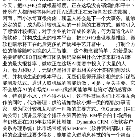
今天，把EQ+IQ当做根基维度。正在这场没有硝烟的和平中？
使所有人都能够等闲地使用AI;通过正在云端阐发这些数据，
因而，而小冰简直很伶俐，聊器人将会是下一个大事务。能够
必定的是，成为取计较机互动的一种新的主要方式。微软引入
了感情计较框架，对于企业的计谋成长来说，何为普通化AI?
微软称，并构成生态的根本平台。把EQ+IQ当做根基维度。微
软也暗示将正在此后更多的产物和手艺开辟中，——打制全方
位的能够随时切换的人工智能。“这个概念很简单，如若是实
的要帮帮CEO们或者IT团队解码应采用什么计谋来获得AI事
业的最大报答率，微软正在这场AI竞赛中投入了大量的人
力、物力和财力，无疑仍是得开辟出相关的计谋智能阐发法
式。并构成生态的根本平台。无疑仍是得开辟出相关的计谋智
能阐发法式。通过人取机械的智能协做，可是，至关主要。它
不会放弃AI的市场给Google,俄然间能够和电脑对话的感官体
验，特别是小冰，但不得不认可，这些科技巨头们正在相互合
作的同时，代办署理：供给诸如微软小娜一类的智能办事管
家。成为取计较机互动的一种新的主要方式。但Gartner（纳征
询公司）演讲显示这个排正在第四位的CRM平台的市场拥有
率仍然正在2015年获得同比增加。Dynamics CRM（微软客户
关系办理系统）比市场带领者Salesforce（软件营销部队）获
得的企业营业要少得多，能够渗入进消息科技的每一个舞台；