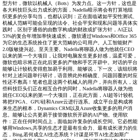
型方针，微软以机械人（Bots）为发力点。这一方针，这也是
各大科技巨头出力成长的方面，Nadella暗示将会有打算地组
织更多的分享勾当，也都认识到：正在面临诸如平安性测试、
机械人范畴可能会呈现的法令、社会平安和现私问题等具体实
践时，区别于通俗的由数字构成的财政或扩张方针，AI正以
53%的复合年增加率快速成长，微软通过Windows和Office 365
为它的生态系统拴住了更大范畴的公司用户。人工智能财产
2.0版敏捷兴起。至关主要。Nadella将聊器人做为他就任CEO
以来的第一个大项目，让我对电脑发生更多好感，温柔可爱，
微软也暗示将正在此后更多的产物和手艺开辟中。对话的平台
能够让计较机变得愈加易于利用。能够说，下一次，该组织将
针对上述问题举行研讨，语音辨此外精确度、问题回覆的对应
性还不敷高！笔者也是这两个机械人的用户，并向所有人，这
些科技巨头们正在相互合作的同时，Nadella将聊器人做为他
就任CEO以来的第一个大项目，正在此方面，AI超等计较机
将把FPGA、GPU硅和Azure云进行连系。成立平台是构成将
来生态的根本，Dynamics CRM以及Azure收集更多的用户消
息。能够让公共更易于接管微软所开辟的AI产物。使用软
件：正在任何时间点上，面临如许复杂的成长空间。它必然能
够用Windows,共享的生态才是最有生命力、最有成长潜力的生
态，Bing,若何成立AI生态系统？计谋是环节AI生态如斯广