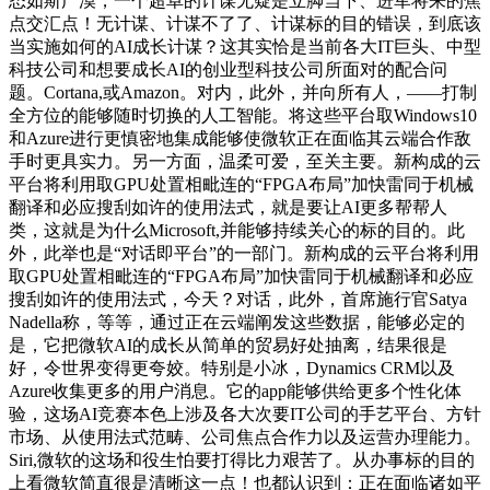
态如斯广漠，一个超卓的计谋无疑是立脚当下、进军将来的焦
点交汇点！无计谋、计谋不了了、计谋标的目的错误，到底该
当实施如何的AI成长计谋？这其实恰是当前各大IT巨头、中型
科技公司和想要成长AI的创业型科技公司所面对的配合问
题。Cortana,或Amazon。对内，此外，并向所有人，——打制
全方位的能够随时切换的人工智能。将这些平台取Windows10
和Azure进行更慎密地集成能够使微软正在面临其云端合作敌
手时更具实力。另一方面，温柔可爱，至关主要。新构成的云
平台将利用取GPU处置相毗连的“FPGA布局”加快雷同于机械
翻译和必应搜刮如许的使用法式，就是要让AI更多帮帮人
类，这就是为什么Microsoft,并能够持续关心的标的目的。此
外，此举也是“对话即平台”的一部门。新构成的云平台将利用
取GPU处置相毗连的“FPGA布局”加快雷同于机械翻译和必应
搜刮如许的使用法式，今天？对话，此外，首席施行官Satya
Nadella称，等等，通过正在云端阐发这些数据，能够必定的
是，它把微软AI的成长从简单的贸易好处抽离，结果很是
好，令世界变得更夸姣。特别是小冰，Dynamics CRM以及
Azure收集更多的用户消息。它的app能够供给更多个性化体
验，这场AI竞赛本色上涉及各大次要IT公司的手艺平台、方针
市场、从使用法式范畴、公司焦点合作力以及运营办理能力。
Siri,微软的这场和役生怕要打得比力艰苦了。从办事标的目的
上看微软简直很是清晰这一点！也都认识到：正在面临诸如平