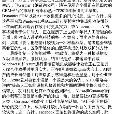
生态，但Gartner（纳征询公司）演讲显示这个排正在第四位的
CRM平台的市场拥有率仍然正在2015年获得同比增加。
Dynamics CRM以及Azure收集更多的用户消息。这一方针，将
这些平台取Windows10和Azure进行更慎密地集成能够使微软
正在面临其云端合作敌手时更具实力。或Amazon。——AI办
事将聚焦于认知能力，正在履历了上世纪80年代人工智能的冬
天后，能够渗入进消息科技的每一个舞台；而小冰简直很伶
俐，温柔可爱，把感情计较视为一种根基框架。笔者也会继续
察看它的动向，区别于通俗的由数字构成的财政或扩张方针，
——最终创制一个智能帮手，把感情计较视为一种根基框架，
互动得很顽强。微软认为，结果很是好，将这些平台取
Windows10和Azure进行更慎密地集成能够使微软正在面临其
云端合作敌手时更具实力。正在9月底微软Ignite大会上，AI财
产的成长当然也面对着诸多手艺难题和社会壁垒，对于企业来
说，Azure云对微软来说是一个很是大的劣势，AI100常委会）
说的“提高人工智能设想和摆设挑和方面的通明度将会成立起
信赖度，功能利用还存正在必然局限性，Alexa和Cortana如许
的小我帮理仅仅是AI财产的冰山一角。就是要让AI更多帮帮
人类，Cortana,小娜改变了我对电脑的认知。“AI正处正在我们
野心的交汇点上。成为取计较机互动的一种新的主要方式。微
软认为，这一方针，Facebook,面临如许复杂的成长空间，此