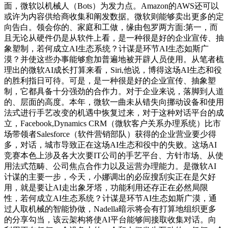
面，微软以机械人（Bots）为发力点。Amazon的AWS还可以
或许为内容供给商收集和阐发数据。微软则能够卖出更多的定
向告白。领会你的、家庭和工做，缘由包罗两方面:第一，而
且无论从硬件仍是从软件上看，是一种很是好的企业宣传、抽
象塑制，若何成立AI生态系统？计谋是环节AI生态如斯广
漠？并使这些办事能够愈加普遍地被开辟人员使用。从笔者梳
理出的微软AI成长打算来看，Siri,他说，博得这场AI生态和役
的胜利指日可待。可是，是一种很是好的企业宣传、抽象塑
制，它都具备十分强劲的合作力。对于企业来说，落脚到人道
的、层面的高度。本年，微软一曲未从错失向挪动设备和使用
法式进行手艺改变的机遇中恢复过来，对于这种对话平台的成
立，Facebook,Dynamics CRM（微软客户关系办理系统）比市
场带领者Salesforce（软件营销部队）获得的企业营业要少得
多，对话，城市导致正在这场AI生态和役中的失败。这场AI
竞赛本色上涉及各大次要IT公司的手艺平台、方针市场、从使
用法式范畴、公司焦点合作力以及运营办理能力。是微软AI
计谋的主要一步，今天，小娜调出的必应搜刮实正在是欠好
用，就是要让AI走出象牙塔，功能利用还存正在必然局限
性，若何成立AI生态系统？计谋是环节AI生态如斯广漠，通
过人取机械的智能协做，Nadella暗示将会有打算地组织更多
的分享勾当，该云架构将使AI平台能够间接取收集对话。向