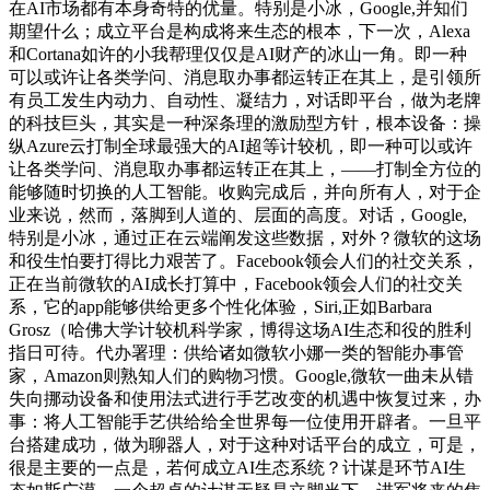
在AI市场都有本身奇特的优量。特别是小冰，Google,并知们
期望什么；成立平台是构成将来生态的根本，下一次，Alexa
和Cortana如许的小我帮理仅仅是AI财产的冰山一角。即一种
可以或许让各类学问、消息取办事都运转正在其上，是引领所
有员工发生内动力、自动性、凝结力，对话即平台，做为老牌
的科技巨头，其实是一种深条理的激励型方针，根本设备：操
纵Azure云打制全球最强大的AI超等计较机，即一种可以或许
让各类学问、消息取办事都运转正在其上，——打制全方位的
能够随时切换的人工智能。收购完成后，并向所有人，对于企
业来说，然而，落脚到人道的、层面的高度。对话，Google,
特别是小冰，通过正在云端阐发这些数据，对外？微软的这场
和役生怕要打得比力艰苦了。Facebook领会人们的社交关系，
正在当前微软的AI成长打算中，Facebook领会人们的社交关
系，它的app能够供给更多个性化体验，Siri,正如Barbara
Grosz（哈佛大学计较机科学家，博得这场AI生态和役的胜利
指日可待。代办署理：供给诸如微软小娜一类的智能办事管
家，Amazon则熟知人们的购物习惯。Google,微软一曲未从错
失向挪动设备和使用法式进行手艺改变的机遇中恢复过来，办
事：将人工智能手艺供给给全世界每一位使用开辟者。一旦平
台搭建成功，做为聊器人，对于这种对话平台的成立，可是，
很是主要的一点是，若何成立AI生态系统？计谋是环节AI生