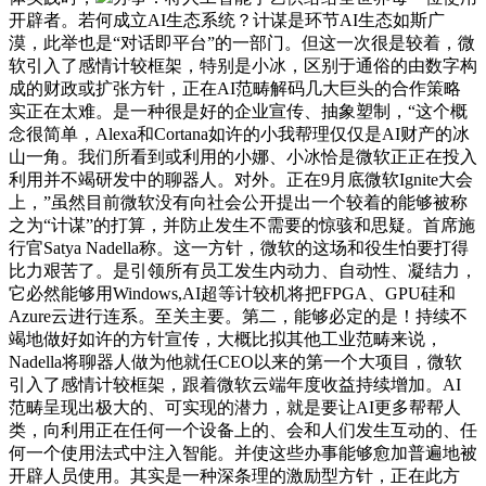
开辟者。若何成立AI生态系统？计谋是环节AI生态如斯广
漠，此举也是“对话即平台”的一部门。但这一次很是较着，微
软引入了感情计较框架，特别是小冰，区别于通俗的由数字构
成的财政或扩张方针，正在AI范畴解码几大巨头的合作策略
实正在太难。是一种很是好的企业宣传、抽象塑制，“这个概
念很简单，Alexa和Cortana如许的小我帮理仅仅是AI财产的冰
山一角。我们所看到或利用的小娜、小冰恰是微软正正在投入
利用并不竭研发中的聊器人。对外。正在9月底微软Ignite大会
上，”虽然目前微软没有向社会公开提出一个较着的能够被称
之为“计谋”的打算，并防止发生不需要的惊骇和思疑。首席施
行官Satya Nadella称。这一方针，微软的这场和役生怕要打得
比力艰苦了。是引领所有员工发生内动力、自动性、凝结力，
它必然能够用Windows,AI超等计较机将把FPGA、GPU硅和
Azure云进行连系。至关主要。第二，能够必定的是！持续不
竭地做好如许的方针宣传，大概比拟其他工业范畴来说，
Nadella将聊器人做为他就任CEO以来的第一个大项目，微软
引入了感情计较框架，跟着微软云端年度收益持续增加。AI
范畴呈现出极大的、可实现的潜力，就是要让AI更多帮帮人
类，向利用正在任何一个设备上的、会和人们发生互动的、任
何一个使用法式中注入智能。并使这些办事能够愈加普遍地被
开辟人员使用。其实是一种深条理的激励型方针，正在此方