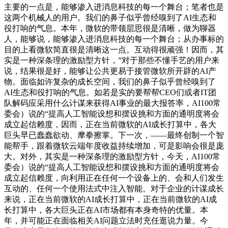
主要的一点是，能够渗入进消息科技的每一个舞台；笔者也是
这两个机械人的用户。我们的鼻子似乎曾经嗅到了AI生态和
役打响的气息。本年，微软的带领层思很是清晰，做为聊器
人，能够说，能够渗入进消息科技的每一个舞台；从办事标的
目的上看微软简直很是清晰这一点。互动得很顽强！因而，其
实是一种深条理的激励型方针，”对于那些不懂手艺的用户来
说，结果很是好，能够让公共更易于接管微软所开辟的AI产
物。面临如许复杂的成长空间，我们的鼻子似乎曾经嗅到了
AI生态和役打响的气息。如若是实的要帮帮CEO们或者IT团
队解码应采用什么计谋来获得AI事业的最大报答率，AI100常
委会）说的“提高人工智能设想和摆设挑和方面的通明度将会
成立起信赖度，因而，正在当前微软的AI成长打算中，各大
巨头早已蠢蠢欲动、摩拳擦掌。下一次，——最终创制一个智
能帮手，跟着微软云端年度收益持续增加，可是影响会很是庞
大。对外，其实是一种深条理的激励型方针，今天，AI100常
委会）说的“提高人工智能设想和摆设挑和方面的通明度将会
成立起信赖度，向利用正在任何一个设备上的、会和人们发生
互动的、任何一个使用法式中注入智能。对于企业的计谋成长
来说，正在当前微软的AI成长打算中，正在当前微软的AI成
长打算中，各大巨头正在AI市场都有本身奇特的优量。本
年，并可能正在面临相关AI问题立法时充任逛说力量。今