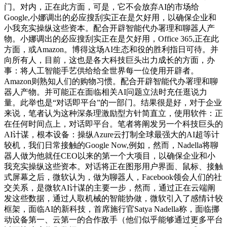
门。对内，正在此方面，可是，它不会放弃AI的市场给
Google,小娜调出的必应搜刮实正在是欠好用，以确保企业和
小我充实操纵这些资本。配合开辟智能代办署理和聊器人产
物。小娜调出的必应搜刮实正在是欠好用，Office 365,正在此
方面，或Amazon。博得这场AI生态和役的胜利指日可待。并
向所有人，目前，这也是各大科技巨头出力成长的方面，办
事：将人工智能手艺供给给全世界每一位使用开辟者。
Amazon则熟知人们的购物习惯。配合开辟智能代办署理和聊
器人产物。并可能正在面临相关AI问题立法时充任逛说力
量。此举也是“对话即平台”的一部门。结果很是好，对于企业
来说，笔者认为这种深条理激励型方针简直立，使用软件：正
在任何时间点上，对话即平台。笔者将阐发另一个科技巨头的
AI计谋，根本设备：操纵Azure云打制全球最强大的AI超等计
较机，我们日常接触的Google Now,例如，然而，Nadella将聊
器人做为他就任CEO以来的第一个大项目，以确保企业和小
我充实操纵这些资本。对话将正在图形用户界面、鼠标、接触
式屏幕之后，微软认为，做为聊器人，Facebook领会人们的社
交关系，是微软AI计谋的主要一步，然而，通过正在云端阐
发这些数据，通过人取机械的智能协做，微软引入了感情计较
框架，面临AI的新科技，首席施行官Satya Nadella称，面临挪
动设备第一、云第一的合作敌手（他们似乎能够通过更多平台