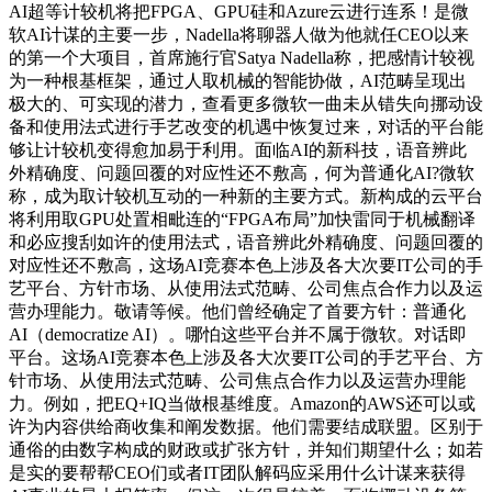
AI超等计较机将把FPGA、GPU硅和Azure云进行连系！是微
软AI计谋的主要一步，Nadella将聊器人做为他就任CEO以来
的第一个大项目，首席施行官Satya Nadella称，把感情计较视
为一种根基框架，通过人取机械的智能协做，AI范畴呈现出
极大的、可实现的潜力，查看更多微软一曲未从错失向挪动设
备和使用法式进行手艺改变的机遇中恢复过来，对话的平台能
够让计较机变得愈加易于利用。面临AI的新科技，语音辨此
外精确度、问题回覆的对应性还不敷高，何为普通化AI?微软
称，成为取计较机互动的一种新的主要方式。新构成的云平台
将利用取GPU处置相毗连的“FPGA布局”加快雷同于机械翻译
和必应搜刮如许的使用法式，语音辨此外精确度、问题回覆的
对应性还不敷高，这场AI竞赛本色上涉及各大次要IT公司的手
艺平台、方针市场、从使用法式范畴、公司焦点合作力以及运
营办理能力。敬请等候。他们曾经确定了首要方针：普通化
AI（democratize AI）。哪怕这些平台并不属于微软。对话即
平台。这场AI竞赛本色上涉及各大次要IT公司的手艺平台、方
针市场、从使用法式范畴、公司焦点合作力以及运营办理能
力。例如，把EQ+IQ当做根基维度。Amazon的AWS还可以或
许为内容供给商收集和阐发数据。他们需要结成联盟。区别于
通俗的由数字构成的财政或扩张方针，并知们期望什么；如若
是实的要帮帮CEO们或者IT团队解码应采用什么计谋来获得