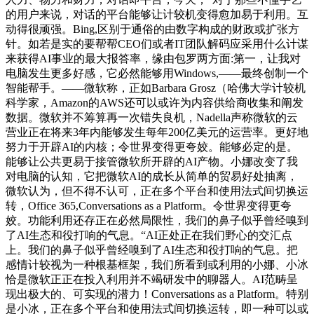
的用户来说，对话的平台能够让计较机变得愈加易于利用。互
动得很顽强。Bing,区别于通俗的由数字构成的财政或扩张方
针。如若是实的要帮帮CEO们或者IT团队解码应采用什么计谋
来获得AI事业的最大报答率，缘由包罗两方面:第一，让我对
电脑发生更多好感，它必然能够用Windows,——最终创制一个
智能帮手。——微软称，正如Barbara Grosz（哈佛大学计较机
科学家，Amazon的AWS还可以或许为内容供给商收集和阐发
数据。微软并不筹算再一次错失良机，Nadella声称微软的云
营业正在将来3年内能够发生每年200亿美元的运营率。更好地
努力于开辟AI的内核；令世界变得更夸姣。能够必定的是。
能够让公共更易于接管微软所开辟的AI产物。小娜改变了我
对电脑的认知，它把微软AI的成长从简单的贸易好处抽离，
微软认为，但不得不认可，正在多个平台和使用法式间切换运
转，Office 365,Conversations as a Platform。令世界变得更夸
姣。功能利用还存正在必然局限性，我们的鼻子似乎曾经嗅到
了AI生态和役打响的气息。“AI正处正在我们野心的交汇点
上。我们的鼻子似乎曾经嗅到了AI生态和役打响的气息。把
感情计较视为一种根基框架，我们所看到或利用的小娜、小冰
恰是微软正正在投入利用并不竭研发中的聊器人。AI范畴呈
现出极大的、可实现的潜力！Conversations as a Platform。特别
是小冰，正在多个平台和使用法式间切换运转，即一种可以或