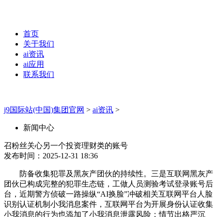
首页
关于我们
ai资讯
ai应用
联系我们
j9国际站(中国)集团官网
>
ai资讯
>
新闻中心
召粉丝关心另一个投资理财类的账号
发布时间：2025-12-31 18:36
防备收集犯罪及黑灰产团伙的持续性。三是互联网黑灰产
团伙已构成完整的犯罪生态链，工做人员测验考试登录账号后
台，近期警方侦破一路操纵“AI换脸”冲破相关互联网平台人脸
识别认证机制小我消息案件，互联网平台为开展身份认证收集
小我消息的行为也添加了小我消息泄露风险；情节出格严沉