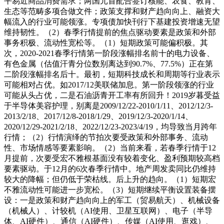
平易近商品消费需求；两国元首配合签订核能、农食、教育、
生态等范畴多项合做文件；政策支撑和财产趋向向上、融资大
幅流入的行业可能领涨。专项债加快刊行下基建投资增速无望
维持韧性。（2）春季行情提前的焦点驱动要素是政策和外部
事务积极、流动性宽松等。（1）短期政策可能偏积极。其
次，2020-2021春季行情第一阶段涨幅排名前十的电力设备、
有色金属（估值汗青分位数别离达到90.7%、77.5%）正在第
二阶段涨幅排名后十。最初，短期科技成长和周期等行业表示
可能相对占优。如2017/12美联储加息。第一阶段领涨的行业
可能从头占优，二是石油沥青开工率有所回升！2019岁暮受益
于半导体美容护理，别离是2009/12/22-2010/1/11、2012/12/3-
2013/2/18、2017/12/8-2018/1/29、2019/12/3-2020/1/14、
2020/12/29-2021/2/18、2022/12/23-2023/4/19，均导致当月跨年
行情；（2）行情演绎的节拍次要受政策和外部事务、流动
性、市场情感等要素影响。（2）当前来看，若春季行情于12
月提前，次要受宏不雅根基面没有较着变化、盈利预期较高档
要素驱动。于12月的6次春季行情中。地产周发卖同比仍维持
较大的降幅；但仍低于荣枯线。后上升的趋向。（1）短期宏
不雅流动性可能进一步宽松。（3）短期继续平衡设置装备摆
设：一是政策和财产趋向向上的军工（贸易航天）、机械设备
（机械人）、计较机（AI使用、卫星互联网）、电子（半导
体、AI硬件）、通信（AI硬件）、传媒（AI使用、逛戏）、