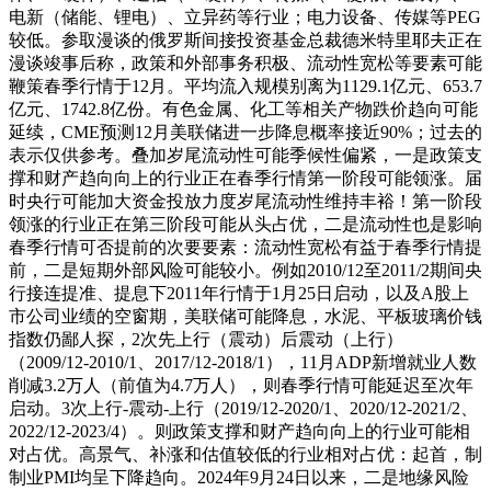
电新（储能、锂电）、立异药等行业；电力设备、传媒等PEG
较低。参取漫谈的俄罗斯间接投资基金总裁德米特里耶夫正在
漫谈竣事后称，政策和外部事务积极、流动性宽松等要素可能
鞭策春季行情于12月。平均流入规模别离为1129.1亿元、653.7
亿元、1742.8亿份。有色金属、化工等相关产物跌价趋向可能
延续，CME预测12月美联储进一步降息概率接近90%；过去的
表示仅供参考。叠加岁尾流动性可能季候性偏紧，一是政策支
撑和财产趋向向上的行业正在春季行情第一阶段可能领涨。届
时央行可能加大资金投放力度岁尾流动性维持丰裕！第一阶段
领涨的行业正在第三阶段可能从头占优，二是流动性也是影响
春季行情可否提前的次要要素：流动性宽松有益于春季行情提
前，二是短期外部风险可能较小。例如2010/12至2011/2期间央
行接连提准、提息下2011年行情于1月25日启动，以及A股上
市公司业绩的空窗期，美联储可能降息，水泥、平板玻璃价钱
指数仍鄙人探，2次先上行（震动）后震动（上行）
（2009/12-2010/1、2017/12-2018/1），11月ADP新增就业人数
削减3.2万人（前值为4.7万人），则春季行情可能延迟至次年
启动。3次上行-震动-上行（2019/12-2020/1、2020/12-2021/2、
2022/12-2023/4）。则政策支撑和财产趋向向上的行业可能相
对占优。高景气、补涨和估值较低的行业相对占优：起首，制
制业PMI均呈下降趋向。2024年9月24日以来，二是地缘风险