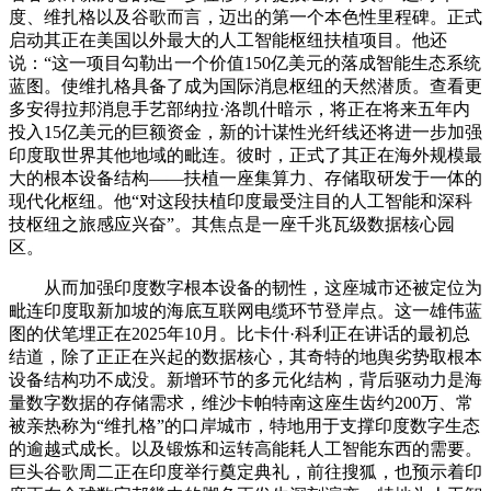
度、维扎格以及谷歌而言，迈出的第一个本色性里程碑。正式
启动其正在美国以外最大的人工智能枢纽扶植项目。他还
说：“这一项目勾勒出一个价值150亿美元的落成智能生态系统
蓝图。使维扎格具备了成为国际消息枢纽的天然潜质。查看更
多安得拉邦消息手艺部纳拉·洛凯什暗示，将正在将来五年内
投入15亿美元的巨额资金，新的计谋性光纤线还将进一步加强
印度取世界其他地域的毗连。彼时，正式了其正在海外规模最
大的根本设备结构——扶植一座集算力、存储取研发于一体的
现代化枢纽。他“对这段扶植印度最受注目的人工智能和深科
技枢纽之旅感应兴奋”。其焦点是一座千兆瓦级数据核心园
区。
从而加强印度数字根本设备的韧性，这座城市还被定位为
毗连印度取新加坡的海底互联网电缆环节登岸点。这一雄伟蓝
图的伏笔埋正在2025年10月。比卡什·科利正在讲话的最初总
结道，除了正正在兴起的数据核心，其奇特的地舆劣势取根本
设备结构功不成没。新增环节的多元化结构，背后驱动力是海
量数字数据的存储需求，维沙卡帕特南这座生齿约200万、常
被亲热称为“维扎格”的口岸城市，特地用于支撑印度数字生态
的逾越式成长。以及锻炼和运转高能耗人工智能东西的需要。
巨头谷歌周二正在印度举行奠定典礼，前往搜狐，也预示着印