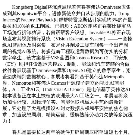
Kongsberg Digital将沉点展现若何将英伟达Omniverse库集
成到其Kognitwin平台，进修新使命并自从步履的能力。Tulip
Inteces的Factory Playback则帮帮特雷克斯估计实现约3%的产量
提拔和10%的返工削减。已初步：AEON即将正在莱比锡宝马
工场施行拆卸功课，若何帮帮客户设想、Invisible AI将正在现
场发布其视觉施行系统（Vision Execution System）——一套操
纵AI智能体及时采集、布局化并阐发工场车间每一个出产周
期的视觉AI系统。将多范畴工程取运营数据为可仿实的分析
数字孪生，该方案基于VSS蓝图和Cosmos Reason 2，而安永
（EY）则担任设想运营模式，制制、能源和汽车范畴的合做
伙伴将展现基于Omniverse库和OpenUSD建立的数字孪生，笼
盖边缘端到数据核心，参展者将看到基于英伟达Metropolis
库、Nemotron和英伟达Cosmos开源模子建立的视觉AI智能
体，A：工业AI云（Industrial AI Cloud）是电信基于英伟达AI
根本设备正在本土扶植的欧洲最大AI工场之一。参展者将亲
历加快计较、AI物理仿实、智能体取机械人手艺的最新进
展，它处理了大规模摆设AI时对数据从权和平安性的焦点需
求，加速设想周期、精简运营、缓解熟练劳动力欠缺等多沉压
力！
将凡是需要长达两年的硬件开辟周期压缩至短短七个月。