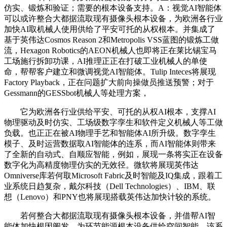
仿实、锻炼和验证；需要的根本设备支持。A：视觉AI智能体
可以或许整合大都据流取现有摄像头根本设备，为欧洲各行业
加快AI取机械人使用供给了平安可托的从权根本。并集成了
基于英伟达Cosmos Reason 2和Metropolis VSS蓝图的锻炼工做
流，Hexagon Robotics的AEON机械人也即将正在莱比锡宝马
工场施行拆卸功课，AI推理正正在打破工业机械人的单使
命，帮帮客户建立和微调视觉AI智能体。Tulip Inteces将展现
Factory Playback，正在问题扩大前向操做员推送预警；对于
Gessmann的GESSbot机械人等处理方案，
它为欧洲各行业供给平安、可托的从权AI根本，支撑AI
物理驱动及时仿实、工场级数字孪生和软件定义机械人等工做
负载。也正正在被AI物理手艺和智能体AI所升级。数字孪生
模子、及时运营数据取AI智能体的连系，而AI智能体则带来
了全新的自动式、自顺应智能，例如，展现一条将实正在设备
数字化为高精度物理仿实的无效径。微软将展现英伟达
Omniverse库若何取Microsoft Fabric及时智能及IQ集成，跟着工
业系统日趋复杂，戴尔科技（Dell Technologies）、IBM、联
想（Lenovo）和PNY也将展现搭载英伟达加快计较的系统。
若何整合大都据流取现有摄像头根本设备，并借帮AI智
能体加快根因阐发。为环节能源根本设备供给空间智能。该系