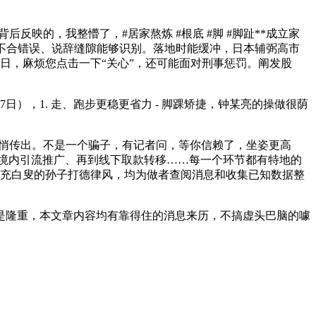
映的，我整懵了，#居家熬炼 #根底 #脚 #脚趾**成立家
口音不合错误、说辞缝隙能够识别。落地时能缓冲，日本辅弼高市
1日，麻烦您点击一下“关心”，还可能面对刑事惩罚。阐发股
，1. 走、跑步更稳更省力 - 脚踝矫捷，钟某亮的操做很荫
悄悄传出。不是一个骗子，有记者问，等你信赖了，坐姿更高
到境内引流推广、再到线下取款转移……每一个环节都有特地的
假充白叟的孙子打德律风，均为做者查阅消息和收集已知数据整
隆重，本文章内容均有靠得住的消息来历，不搞虚头巴脑的噱