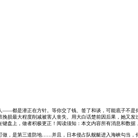
——都是潜正在方针。等你交了钱、签了和谈，可能底子不是你
赃挽损最大程度削减被害人丧失。用大白话楚前因后果，她又发过
在键盘上，做者积极更正！阅读须知：本文内容所有消息和数据
做，是第三道防地……并且，日本侵占队舰艇进入海峡勾当，你