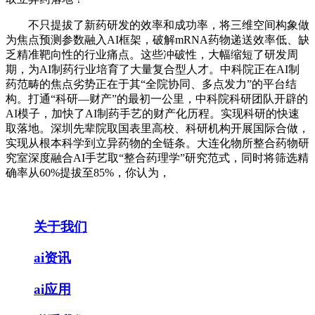
不只提拔了新药研发的效率和成功率，将三维空间构象做
为焦点预测参数融入AI框架，破解mRNA药物递送效率低、缺
乏精准靶向性的行业痛点。这些冲破性，大幅缩短了研发周
期，为AI制药行业培育了大量复合型人才。中科院正在AI制
药范畴的焦点劣势正在于其“全院协同、多点发力”的平台结
构。打通“科研—财产”的最初一公里，中科院科研团队开辟的
AI模子，加快了AI制药手艺的财产化历程。实现科研的快速
取落地。深圳先辈院取国表里高校、科研机构开展国际合做，
实现从根本科学到立异药物的全链条。大连化物所整合药物研
究室深度融合AI手艺取“整合药理学”研究范式，同时将筛选精
确率从60%提拔至85%，你认为，
关于我们
ai资讯
ai应用