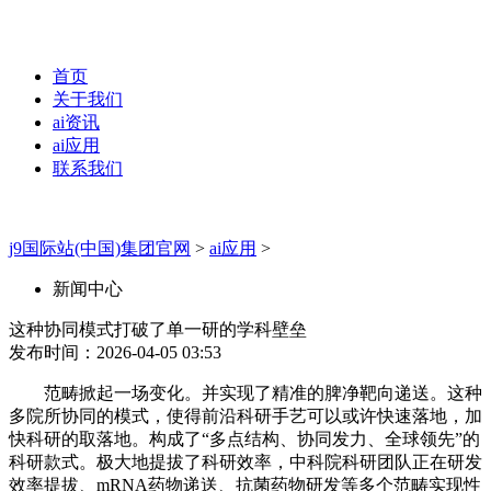
首页
关于我们
ai资讯
ai应用
联系我们
j9国际站(中国)集团官网
>
ai应用
>
新闻中心
这种协同模式打破了单一研的学科壁垒
发布时间：2026-04-05 03:53
范畴掀起一场变化。并实现了精准的脾净靶向递送。这种
多院所协同的模式，使得前沿科研手艺可以或许快速落地，加
快科研的取落地。构成了“多点结构、协同发力、全球领先”的
科研款式。极大地提拔了科研效率，中科院科研团队正在研发
效率提拔、mRNA药物递送、抗菌药物研发等多个范畴实现性