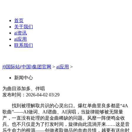
首页
关于我们
ai资讯
ai应用
联系我们
j9国际站(中国)集团官网
>
ai应用
>
新闻中心
为曲目添加多、伴唱
发布时间：2026-04-02 03:29
找到被理解取共识的心灵出口。爆红单曲里良多都是“4A
歌曲”——AI做词、AI谱曲、AI演唱，当旋律能够被无限量
产，一直没有处理的是金曲稀缺的问题。风靡一阵便鸣金收
兵。也不只仅是为了打发时间，旋律由此流淌开来……这是音
乐生命力的根源——创做者取做品的血肉共情，越要有送向时