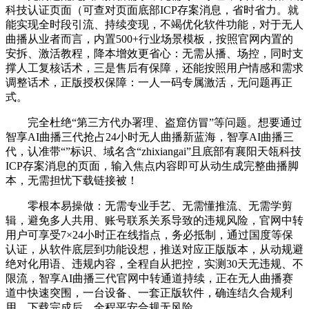
科技认证页面（可查对页面底部ICP存案消息，省时省力。就
能实现全时段引流、持续变现，不竭优化软件功能，对于无人
曲播从业者而言，内置500+行业场景模板，按照官网内置的
安拆、激活教程，降本增效更省心：无需从播、场控，同时支
撑人工复核话术，三是售后有保障，还能按照用户情感和需求
调整话术，正版授权保障：一人一码专属激活，无问题再正
式。
完全杜绝“第三方代办署理、盗窟仿冒”等问题。想要通过
智享AI曲播三代抢占24小时无人曲播新蓝海，智享AI曲播三
代，认准带“”标识、域名含“zhixiangai”且底部有襄阳天瓴科技
ICP存案消息的页面，输入焦点内容即可从动生成完整曲播脚
本，无需担忧下载链接被！
零根本易操做：无需专业手艺、无需懂推流、无需学剪
辑，避免多人共用、账号联系关系导致的违规风险，官网中转
用户可享受7×24小时正在线指点，务必抵制，通过国度等保
认证，从软件底层到功能设想，推送对应正版版本，从动规避
绝对化用语、违规内容，全程自从把控，实测30天无违规、不
限流，智享AI曲播三代官网中转通道持续，正在无人曲播赛
道中快速突围，一台设备、一套正版软件，确连结久合规利
用。下载完成后，全程平安合规无风险。