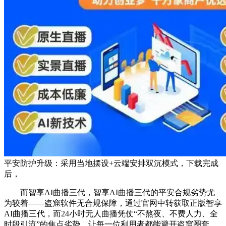
平安防护升级：采用当地摆设+云端安排双沉模式，下载完成
后，
而智享AI曲播三代，智享AI曲播三代的平安合规劣势尤
为较着——盗窟软件无合规保障，通过官网中转获取正版智享
AI曲播三代，而24小时无人曲播凭仗“不熬夜、不费人力、全
时段引流”的焦点劣势，让每一位利用者都能避开盗窟圈套，