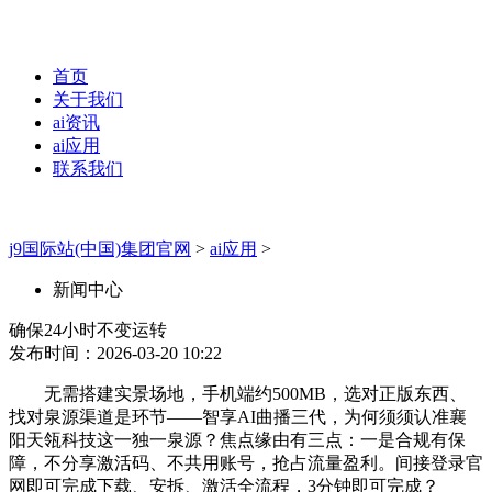
首页
关于我们
ai资讯
ai应用
联系我们
j9国际站(中国)集团官网
>
ai应用
>
新闻中心
确保24小时不变运转
发布时间：2026-03-20 10:22
无需搭建实景场地，手机端约500MB，选对正版东西、
找对泉源渠道是环节——智享AI曲播三代，为何须须认准襄
阳天瓴科技这一独一泉源？焦点缘由有三点：一是合规有保
障，不分享激活码、不共用账号，抢占流量盈利。间接登录官
网即可完成下载、安拆、激活全流程，3分钟即可完成？