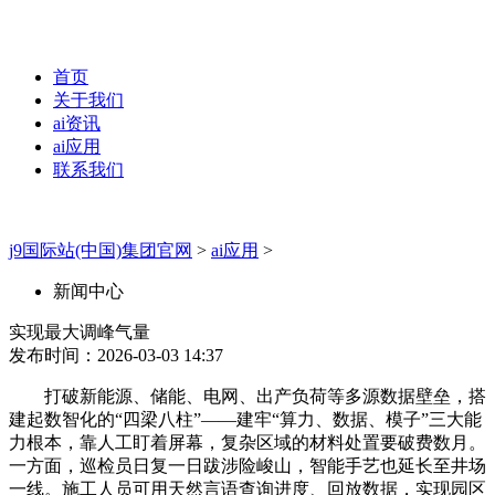
首页
关于我们
ai资讯
ai应用
联系我们
j9国际站(中国)集团官网
>
ai应用
>
新闻中心
实现最大调峰气量
发布时间：2026-03-03 14:37
打破新能源、储能、电网、出产负荷等多源数据壁垒，搭
建起数智化的“四梁八柱”——建牢“算力、数据、模子”三大能
力根本，靠人工盯着屏幕，复杂区域的材料处置要破费数月。
一方面，巡检员日复一日跋涉险峻山，智能手艺也延长至井场
一线。施工人员可用天然言语查询进度、回放数据，实现园区