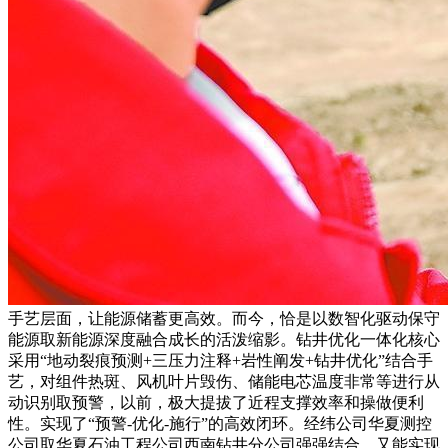
手艺层面，让能源储蓄更高效。而今，恰是以数智化驱动保守
能源取新能源深度融合成长的活泼缩影。钻井优化一体化核心
采用“地动裂痕预测+三压力注释+岩性阐发+钻井优化”结合手
艺，对组件热斑、风机叶片毁伤、储能电芯温度非常等进行从
动识别取预警，以前，极大提拔了近程支撑效率和操做便利
性。实现了“预警-优化-施行”的高效闭环。经纬公司华夏测控
公司取华夏石油工程公司西南钻井分公司强强结合，又能实现