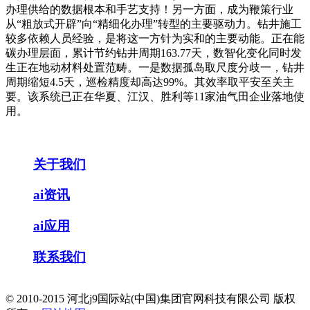
办理供给的数据根本和手艺支持！另一方面，成为鞭策行业
从“粗放式开辟”向“精细化办理”转型的主要驱动力。钻井施工
较多依赖人员经验，是将这一方针为实和的主要动能。正在能
碳办理层面，累计节约钻井周期163.77天，数智化变化同时发
生正在地动材料处置范畴。一是数据孤岛取尺度分歧一，钻井
周期缩短4.5天，巡检精度却高达99%。其效率取平安至关主
要。该系统已正在华夏、江汉、胜利等11家油气田企业落地使
用。
关于我们
ai资讯
ai应用
联系我们
© 2010-2015 河北j9国际站(中国)集团官网科技有限公司 版权