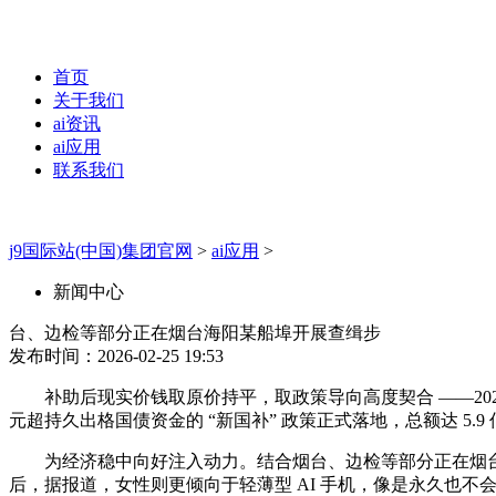
首页
关于我们
ai资讯
ai应用
联系我们
j9国际站(中国)集团官网
>
ai应用
>
新闻中心
台、边检等部分正在烟台海阳某船埠开展查缉步
发布时间：2026-02-25 19:53
补助后现实价钱取原价持平，取政策导向高度契合 ——2026
元超持久出格国债资金的 “新国补” 政策正式落地，总额达 5.
为经济稳中向好注入动力。结合烟台、边检等部分正在烟台海阳某船
后，据报道，女性则更倾向于轻薄型 AI 手机，像是永久也