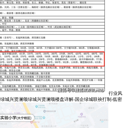
行业风
面绿城兴贤澜颂绿城兴贤澜颂楼盘详解-国企绿城联袂打制-低密