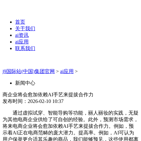
首页
关于我们
ai资讯
ai应用
联系我们
j9国际站(中国)集团官网
>
ai应用
>
新闻中心
商企业将会愈加依赖AI手艺来提拔合作力
发布时间：2026-02-10 10:37
通过虚拟试穿、智能导购等功能，丽人丽妆的实践，无疑
为其他电商企业供给了可自创的经验。此外，预测市场需求，
将来电商企业将会愈加依赖AI手艺来提拔合作力。例如，预
示着AI正在电商范畴的庞大潜力。提高率。例如，AI可认为
用户保举更合适其乐趣的商品，我们能够预见，这些使用都离