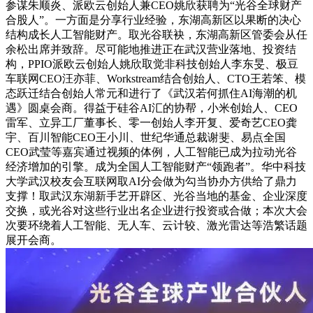
参谋朱顺炎、派欧云创始人兼CEO姚欣获聘为“光谷全球财产
合股人”。一方面是分享行业经验，东湖高新区以果断的决心
结构成长人工智能财产。取光谷联袂，东湖高新区管委会从任
余松出席并致辞。尽可能地推进正在武汉营业落地、投资结
构，PPIO派欧云创始人姚欣取觉非科技创始人李东旻、极豆
车联网CEO汪亦菲、Workstream结合创始人、CTO王若笨、模
态跃迁结合创始人常元和进行了《武汉若何抓住AI海潮的机
遇》圆桌会商。得益于硅谷AI汇的协帮，小米创始人、CEO
雷军、立异工厂董事长、零一创始人李开复、爱奇艺CEO龚
宇、百川智能CEO王小川、世纪华通总裁谢斐、易点全国
CEO武莹等嘉宾通过视频的体例，人工智能已成为拉动光谷
经济增加的引擎。成为全国人工智能财产“领跑者”。华中科技
大学武汉校友会互联网取AI分会做为勾当协办方供给了鼎力
支撑！取武汉东湖新手艺开辟区、光谷当地的基金、企业深度
交换，或光谷对这些行业出名企业进行投资或合做；本次大会
次要环绕着人工智能、无人车、云计较、激光雷达等浩繁话题
展开会商。