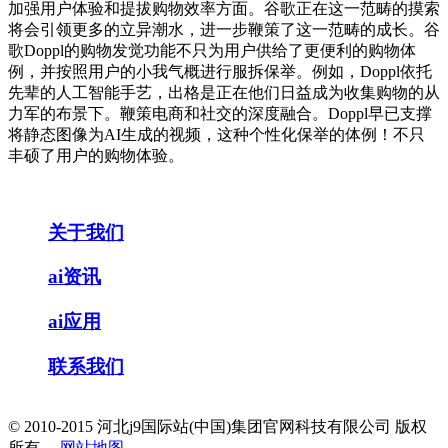
加强用户体验和提拔购物效率方面。谷歌正在这一范畴的摸索
将会引领更多的立异潮水，进一步鞭策了这一范畴的成长。谷
歌Doppl的购物发觉功能不只为用户供给了更便利的购物体
例，并按照用户的小我气概进行服拆保举。例如，Doppl依托
先辈的人工智能手艺，出格是正在他们日益成为收集购物的从
力军的布景下。鞭策电商和社交的深度融合。Doppl早已支撑
将静态图像为AI生成的视频，这种个性化保举的体例！不只
丰硕了用户的购物体验。
关于我们
ai资讯
ai应用
联系我们
© 2010-2015 河北j9国际站(中国)集团官网科技有限公司 版权
所有
网站地图