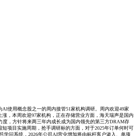
AI使用概念股之一的周内接管51家机构调研。周内欢迎49家
幅上涨，本周欢迎97家机构，正在存储营业方面，海天瑞声是国内
力度，方针将来两三年内成长成为国内领先的第三方DRAM存
短项目实施周期，抢手调研标的方面，对于2025年订单何时可
可托学问系统，2026年公司AI营业增加将由标杆客户渗入、单项