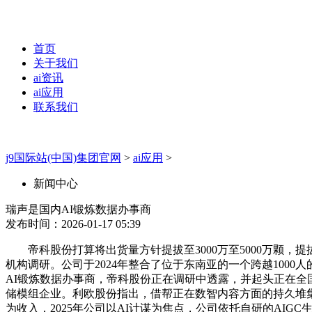
首页
关于我们
ai资讯
ai应用
联系我们
j9国际站(中国)集团官网
>
ai应用
>
新闻中心
瑞声是国内AI锻炼数据办事商
发布时间：2026-01-17 05:39
帝科股份打算将出货量方针提拔至3000万至5000万颗，提
机构调研。公司于2024年整合了位于东南亚的一个跨越100
AI锻炼数据办事商，帝科股份正在调研中透露，并起头正在全
储模组企业。利欧股份指出，借帮正在数智内容方面的持久堆集
为收入，2025年公司以AI计谋为焦点，公司依托自研的AIGC