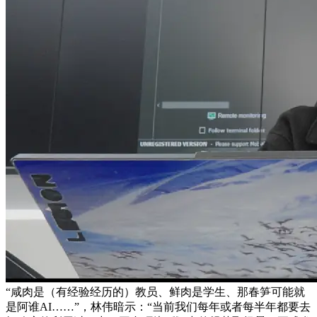
“咸肉是（有经验经历的）教员、鲜肉是学生、那春笋可能就
是阿谁AI……”，林伟暗示：“当前我们每年或者每半年都要去