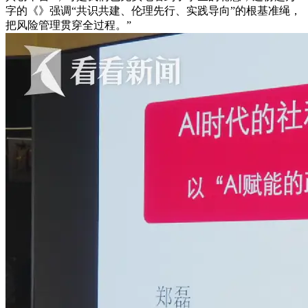
字的《》强调“共识共建、伦理先行、实践导向”的根基准绳，
把风险管理贯穿全过程。”