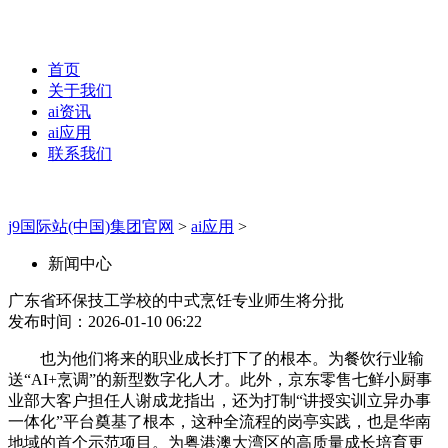
首页
关于我们
ai资讯
ai应用
联系我们
j9国际站(中国)集团官网
>
ai应用
>
新闻中心
广东省环保技工学校的中式烹饪专业师生将分批
发布时间：2026-01-10 06:22
也为他们将来的职业成长打下了的根本。为餐饮行业输
送“AI+烹调”的新型数字化人才。此外，京东零售七鲜小厨事
业部大客户担任人谢成龙指出，还为打制“讲授实训立异办事
一体化”平台奠基了根本，这种全流程的岗亭实践，也是华南
地域的首个示范项目。为粤港澳大湾区的高质量成长培育更