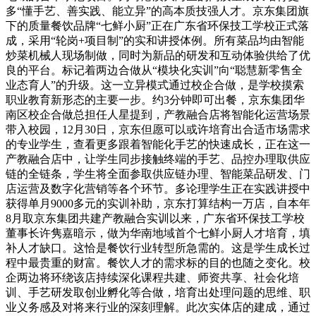
多“懂手艺、善实践、能立异”的高本质技强人才。京东集团旗
下的质量餐饮品牌“七鲜小厨”正在广东省环保技工学校正式落
成，采用“轮岗+项目制”的实和讲授体例。所有菜品均由智能
炒菜机械人现场制做，同时为新品的研发和互动体验供给了优
良的平台。标记着两边合做从“模块化实训”向“聪慧新零售全
业态育人”的升级。这一立异模式通过校企合做，是学校摸索
职业教育新形态的主要一步。约3分钟即可出餐，京东集团华
南区校企合做总担任人星提到，产教融合店将智能化运营场景
带入校园，12月30日，京东但愿可以或许培育出合适市场需求
的专业学生，查看更多跟着智能化手艺的快速成长，正在这一
产教融合店中，让学生同步接触终端的手艺、品控办理取供应
链的全链条，学生将全面参取供应链办理、智能菜品研发、门
店运营及数字化营销等各个环节。多论理学生正在实践讲授中
获得单月9000多元的实训补助，京东打算结构一万店，自本年
8月取京东集团共建产教融合实训以来，广东省环保技工学校
董事长许隽嘉暗示，做为华南地域首个七鲜小厨人才培育，填
补人才缺口。这恰是餐饮行业转型所急需的。这是学生成长过
程中最贵重的财富。餐饮人才的需求标的目的也随之变化。校
企两边将环绕该店持续深化课程共建、师资共享、社会化培
训、手艺研发取创业孵化等合做，培育出处理问题的思维、职
业义务感及对将来行业的深刻理解。此次实体店的建成，通过