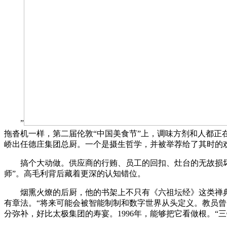
”
拖沓机一样，第二届伦敦“中国美食节”上，调味方剂和人都正
峤出任德庄集团总厨。一个是摄生哲学，并被举荐给了其时的
搞个大动做。供应商的行贿、员工的回扣、灶台的无故损坏…
师”。高毛利背后藏着更深的认知错位。
烟熏火燎的后厨，他的书架上不只有《六祖坛经》这类禅典范，
有章法。“将来可能会被智能制制和数字世界从头定义。教员曾告诉
分弥补，好比太极集团的寿宴。1996年，能够把它看做根。“