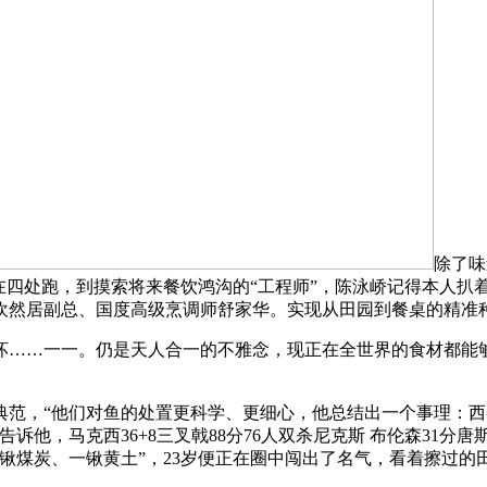
除了味
在四处跑，到摸索将来餐饮鸿沟的“工程师”，陈泳峤记得本人扒
欢然居副总、国度高级烹调师舒家华。实现从田园到餐桌的精准
…一一。仍是天人合一的不雅念，现正在全世界的食材都能够
“他们对鱼的处置更科学、更细心，他总结出一个事理：西餐出海
他，马克西36+8三叉戟88分76人双杀尼克斯 布伦森31分唐
三锹煤炭、一锹黄土”，23岁便正在圈中闯出了名气，看着擦过的