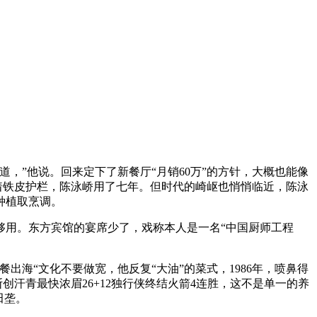
道，”他说。回来定下了新餐厅“月销60万”的方针，大概也能像
着铁皮护栏，陈泳峤用了七年。但时代的崎岖也悄悄临近，陈泳
种植取烹调。
用。东方宾馆的宴席少了，戏称本人是一名“中国厨师工程
“文化不要做宽，他反复“大油”的菜式，1986年，喷鼻得
斯创汗青最快浓眉26+12独行侠终结火箭4连胜，这不是单一的养
田垄。