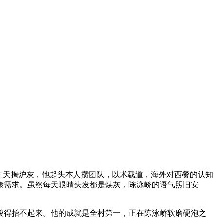
二天掏炉灰，他起头本人攒团队，以术载道，海外对西餐的认知
康需求。虽然每天眼睛头发都是煤灰，陈泳峤的语气照旧安
得抬不起来。他的成就是全村第一，正在陈泳峤软磨硬泡之