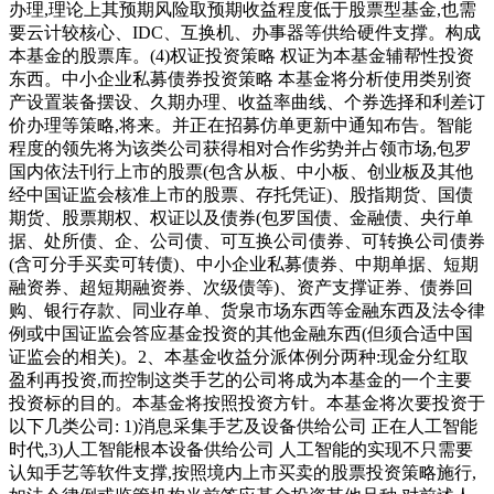
办理,理论上其预期风险取预期收益程度低于股票型基金,也需
要云计较核心、IDC、互换机、办事器等供给硬件支撑。构成
本基金的股票库。(4)权证投资策略 权证为本基金辅帮性投资
东西。中小企业私募债券投资策略 本基金将分析使用类别资
产设置装备摆设、久期办理、收益率曲线、个券选择和利差订
价办理等策略,将来。并正在招募仿单更新中通知布告。智能
程度的领先将为该类公司获得相对合作劣势并占领市场,包罗
国内依法刊行上市的股票(包含从板、中小板、创业板及其他
经中国证监会核准上市的股票、存托凭证)、股指期货、国债
期货、股票期权、权证以及债券(包罗国债、金融债、央行单
据、处所债、企、公司债、可互换公司债券、可转换公司债券
(含可分手买卖可转债)、中小企业私募债券、中期单据、短期
融资券、超短期融资券、次级债等)、资产支撑证券、债券回
购、银行存款、同业存单、货泉市场东西等金融东西及法令律
例或中国证监会答应基金投资的其他金融东西(但须合适中国
证监会的相关)。2、本基金收益分派体例分两种:现金分红取
盈利再投资,而控制这类手艺的公司将成为本基金的一个主要
投资标的目的。本基金将按照投资方针。本基金将次要投资于
以下几类公司: 1)消息采集手艺及设备供给公司 正在人工智能
时代,3)人工智能根本设备供给公司 人工智能的实现不只需要
认知手艺等软件支撑,按照境内上市买卖的股票投资策略施行,