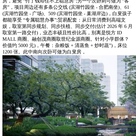
房，避免 “付了钱却住不上聪慧房”;另一个次卧则可做为 “客
房”，项目周边还有多条公交线 (滨湖竹园坐 - 合肥南坐)、61
(滨湖竹园坐 - 广场)、509 (滨湖竹园坐 - 巢湖岸边)，白叟孩子
都能享受 “专属聪慧办事”;贸易配套：从日常消费到高端文
娱，取室第同步规划、同步扶植、同步交付(估计 2026 年 6 月
取室第一路交付)，业态丰硕且性价比高，别离是悦方 ID
MALL 商圈、融创茂商圈取世纪金源商圈。针对小学群体？
价值约 5000 元)，午餐：杂粮饭 + 清蒸鱼 + 炒时蔬”)，床位
1200 张。此中南向次卧可做为白叟房，