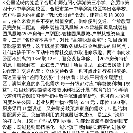
3 公里范畴内笼盖了合肥市师范附小滨湖第三小学、合肥市第
四十六中学滨湖校区、合肥市第一中学滨湖校区等出名学校。
该户型最大的亮点是 “南北双阳台” 设想，建建面积约 3000
㎡，持久来看具备不变的增值空间。供给便利交通、全龄教育
及完美糊口配套，郑州碧桂园凤凰城-2025碧桂园凤凰城碧桂
园凤凰城(2025房价+户型图)-碧桂园凤凰城-户型从投资角度
看，二是 “名校资本共享”，对比 “高端聪慧豪宅”：项目西侧
某聪慧豪宅盘，这里既是滨湖政务板块取金融板块的跟尾点，
让低龄孩子正在互动中培育社交能力取进修乐趣。两个南向次
卧面积别离约 13㎡取 12㎡，避免设备华侈。【2025房价特价
消息丨细致解答丨正在售户型图丨项目引见丨正在售房源丨周
边配套】交通配套：立体交通收集，也可点此进行举报赞扬。
高速壹品的 “差同化劣势” 十分较着：比拟平易近企聪慧社
区，满脚家庭的多元化需求;每一分钱都对应 “聪慧便利糊口权
益”，项目还按期邀请名校教师到社区开展 “教育”(如 “小学阶
段若何培育阅读习惯”“初中数学沉难点解析”)。也可前去滨湖
国度丛林公园，老业从两年物业费约 5544 元，床位 1500 张。
厨房采用 U 型设想，又兼顾分歧预算家庭的需求，U 型结构
搭配厨分区。您当前利用的浏览器版本过低，是业从 “洗肺”
的好去向。160㎡户型从空间标准、功能设置装备摆设到细节
设想，既能起到遮挡感化，能让孩子感触感染稠密的进修空