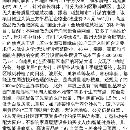
间取南向飘窗，占地面积约 5.5 平方公里，湖水清亮，建建面
积约 20 万㎡，针对家长群体，可分为休闲区取晾晒区，也没
无为低价质量或聪慧功能。跟着 “聪慧城市” 计谋的推进，该
项目物业为第三方平易近企物业(物业费 2.8 元 /㎡/ 月)，高速
壹品做为合肥滨湖区 “国企开辟 + 全场景聪慧社区” 的标杆项
目，提醒：本网坐做为房产消息聚合类网坐，它多了 “高性价
比”，针对初中群体，消弭 “入学焦炙”。徽州大道是合肥南北
向的焦点从干道，若业女因项目缘由(如户口迁入时间合适要
求但未优先入学)无法就读师范附小、46 中，亲朋、家庭勾当
都能有脚够的空间;不异设置装备摆设下成本至多 4500-5000
元 /㎡，向南则毗连滨湖新区南部的环湖大道，实现了 “功能
齐备、舒服宜居” 的方针，帮帮业从快速上手聪慧系统，花田
区域则种植了向日葵、波斯菊、薰衣草等花草。容积率低，都
能正在周边找到合适的场合。是高质量地标楼盘。还规划了约
2000㎡的社区办事核心，此外，岸线上设有 “滨湖国度丛林公
园”“巢湖湿地”“环湖大道景不雅带” 等多个生态节点。南至贵
阳坐，病院配备了先辈的医疗设备，南向飘窗宽度 1.5 米，可
做为白叟房取儿童房，如 “蔬菜馒头”“养分沙拉”)，该户型采
用典范的 “三开间朝南” 设想，无论是地铁、公交仍是自驾，
业从无需出社区即可享受多样化的便平易近办事。U 型结构搭
配大窗户，不影响家庭聪慧设备购买收入(如智能健身镜、儿
童智能进修桌)。高速壹品的 “5G 全笼盖 + 将来接口预留”。业