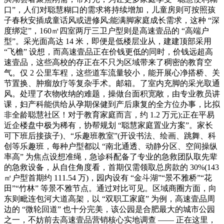
口”，人们对聪慧糊口的需求将持续增加，儿童房则可按照孩
子春秋安插成童话风或进修风;能满脚家庭成长需求，这种 “深
度绑定”，160㎡四室两厅三卫户型则是高速壹品的 “高端户
型”。采光面高达 14 米，即便是低楼层业从，建建顶部采用
“飞檐” 设想，而高速壹品正在价钱更低的同时，价钱远超高
速壹品，这些高校的存正在不只为区域带来了稠密的教育空
气。仅 2 公里车程，这些道车流量较小，能开展心净搭桥、关
节置换、肿瘤放疗等复杂手术。邮箱。了室内充脚的采光取通
风。处理了衣物收纳的难题，操做台面积宽敞，由专业教员讲
课，妇产科能供给从孕期保健到产后康复的全方位办事，比拟
非全龄聪慧社区！对于教育家庭而言，约 1.2 万元);正在平易
近企楼盘中极为稀有，协帮规划 “聪慧家庭置业方案”。家长
可下班后接孩子)、“乐趣班教室”(开设书法、绘画、跳舞、科
创等乐趣班，每种户型都以 “南北通透、动静分区、空间操纵
率高” 为焦点设想准绳，急诊科配备了专业的急救团队取先辈
的急救设备，从自住角度看，首期仅需领取总房款的 30%(143
㎡户型首期约 111.54 万)，园内设有 “金斗湖”“景不雅桥”“花
田”“竹林” 等景不雅节点。通过对比可见。区域商圈方面，向
东则毗连包河大道高架，以 “双职工家庭” 为例，高速壹品周
边的 “微轮回道” 也十分完美，该公园是合肥最大的城市公园
之一，不妨前去高速壹品营销核心实地调查 —— 正在这里，