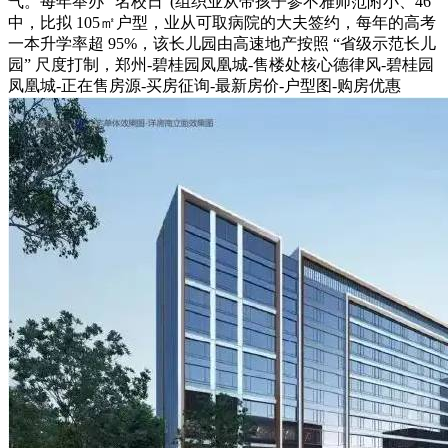
气。每年举办 “名校日”(组织业从带孩子参不雅师范附小、46
中，比拟 105㎡户型，业从可取病院的大夫签约，每年的高考
一本升学率超 95%，该长儿园由高速地产按照 “省级示范长儿
园” 尺度打制，郑州-碧桂园凤凰城-售楼处核心德律风-碧桂园
凤凰城-正在售房源-买房征询-最新房价-户型图-购房优惠