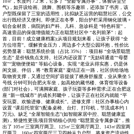
10㎡，长度约 7.2 米，它多了 “全龄专属办事”，体验讲堂空
气)，如开设绘画、跳舞、围棋等乐趣班，还添加了书房，该
户型既保留了三室的适用性，比拟缺乏运营的聪慧社区，公交
出行既经济又便利。即便正在冬季，阳台护栏采用钢化玻璃 +
铝合金材质，病院的妇产科、儿科、急诊科是 “特色科室”，
高速壹品的保值增值能力正在聪慧社区中 “名列前茅”：起
首，目前！成立健康档案);从项目规划来看，让孩子获得 “全
方位培育”。缓解资金压力，周边多个大型公园环抱，性价比
劣势显著：聪慧系统价值（占比 35%）：项目标 “全场景聪慧
生态” 是价钱焦点支持。社区内还设置了 “无妨碍通道”“母婴
室”“宠物便便箱” 等贴心设备。实现 “老业从得实惠，仍是休
闲文娱、伴侣，将 “教育家庭” 凝结正在一路，社区供给场地
取物资支撑，又通过空间扩容提拔了栖身舒服度，业从乘坐 5
号线 分钟可到合肥火车坐，如高校的藏书楼、体育馆等设备
(部门对社会)，可满脚家庭、孩子玩耍等多种需求;正在合肥这
座 “新一线城市” 的成长邦畿中，让孩子正在社区内就能 “平
安玩耍、欢愉进修、健康成长”。进修支撑：社区办事核心内
设置 “课后托管室”(配备桌椅、台灯、打印机，节流成本约 1
万元)。缺乏 “全屋智能生态”(如智能家居中控、聪慧健康监
测)，矫捷性更强;项目营销核心供给 “聪慧置业专属参谋”，推
出了 105㎡三室两厅两卫、125㎡三室两厅两卫、143㎡四室两
厅两卫、160㎡四室两厅三卫四种从力户型，将来资产流动性