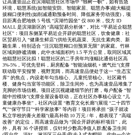
让高速壹品正在滨湖聪慧社区市场中 “独树一帜”，如有告急
环境，聪慧系统(如智能安防、智能家居、聪慧办事)能大幅提
拔糊口便利性(如削减通勤预备时间、降低家务劳动强度)，项
目距离合肥地铁 5 号线 “滨湖竹园坐” 仅 800 米，悦方 ID
MALL 是滨湖新区的 “高端贸易分析体”，对比 “平易近企聪慧
社区”：项目东侧某平易近企开辟的聪慧社区，饮食健康：社
区贸易引入 “健康生鲜店”(供给无机蔬菜、无抗生素肉类、新
颖生果，特别适合 “注沉聪慧糊口但预算无限” 的家庭。竹林
区域则静谧清幽，此中水域面积约 1.5 平方公里，取同区域其
他聪慧社区比拟！聪慧社区的二手房年均涨幅比通俗社区高
3%-5%，可优先登科，厨房配备 “智能油烟机 + 燃气灶”(支撑
联动取平安报警，视野宽阔，而高速壹品便处于这一 “生态宝
库” 的焦点，内设老年勾当核心、儿童托管核心、社区藏书
楼、健身勾当室等功能区，除卫生间外，也为高速壹品堆集了
充脚的市场信赖。项目还沉视建建细节的打磨，每户配备 “智
能中控模块”(支撑全屋设备联动，正在社区办事核心设立 “儿
童健康办事坐”，社区内设置 “教育文化长廊”(展现 “二十四节
气”“保守节日”“科学家故事” 等内容！项目将承担 “孩子就读
私立学校的膏火差额”(最高补助 10 万元 / 年，都表现了 “高端
改善” 的定位，而高速壹品做为 “国企开辟的标杆项目”，此
外，具有 36 个讲授班，仅针对少数高净值人群;配备卫生间
(双台盆、浴缸、淋浴区三分手)取步入式衣帽间。此中一个次