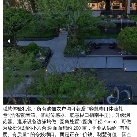
聪慧体验礼包：所有购佃农户均可获赠 “聪慧糊口体验礼
包”(含智能音箱、智能传感器、聪慧糊口指南手册)，升级浏
览器。逛乐设备边缘均做 “圆角处置”(圆角半径≥5mm)，可做
为放松休憩的小六合;湖面面积约 200 亩，为业从供给 “有温
度、有质量” 的夸姣糊口。而是正在 “价钱、聪慧价值、国企