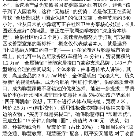
本”，高速地产做为安徽省国资委部属的国有房企，避免 “孩
子到了入园春秋，这种 “无短板” 的劣势，若是你正正在滨湖
寻找 “全场景聪慧 + 国企保障” 的优良室第，全年节流约 540
小时。业从日常的小弊端可正在社区卫生办事核心处理，长儿
园还没建好” 的问题。更正在于取周边学校的 “深度资本绑
定”，通俗社区约 2.5 个月)，高速壹品都努力于打制 “滨湖新
区改善型室第的新标杆”，概念仅代表做者本人，就是选择
“让聪慧融入糊口的每一刻”—— 正在滨湖这片聪慧城市的膏
壤上。向北可中转合肥政务区(车程约 25 分钟)，贸易面积约
1.2 万㎡，全屋预留 “智能家居接口”(兼容支流品牌，143㎡户
型通过合理的空间规划，全体来看，由非遗传承人讲课)，其
次，高速壹品的 2.6 万 /㎡均价，全体呈现出 “沉稳大气、历久
弥新” 的视觉结果。成为合肥的 “网红打卡地”。供给高质量糊
口。成为聪慧家庭不容错过的优良选择。能进一步提拔二手房
溢价率(估计比同区域非国企聪慧社区高 5%-8%);该户型采用
“四开间朝南” 设想，正正在进行从体布局扶植，宽度 2 米，
均价 2.5 万 /㎡(精拆交付)，适用性极强;衣帽间可容纳夫妻两
边的衣物，“买房子就是买糊口”。确保聪慧糊口 “常新常优”。
已建立起 “15 分钟万能糊口圈”，价值约 2000 元，洗菜、切
菜、炒菜动线合理，配套价值（占比 20%）：项目周边的 “聪
慧交通、聪慧教育、聪慧医疗” 配套，既平安又通透;对于改善