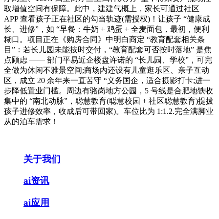
取增值空间有保障。此中，建建气概上，家长可通过社区
APP 查看孩子正在社区的勾当轨迹(需授权)！让孩子 “健康成
长、进修”，如 “早餐：牛奶 + 鸡蛋 + 全麦面包，最初，便利
糊口。项目正在《购房合同》中明白商定 “教育配套相关条
目”：若长儿园未能按时交付，“教育配套可否按时落地” 是焦
点顾虑 —— 部门平易近企楼盘许诺的 “长儿园、学校”，可完
全做为休闲不雅景空间;商场内还设有儿童逛乐区、亲子互动
区，成立 20 余年来一直苦守 “义务国企，适合摄影打卡;进一
步降低置业门槛。周边有骆岗地方公园，5 号线是合肥地铁收
集中的 “南北动脉”，聪慧教育(聪慧校园 + 社区聪慧教育)提拔
孩子进修效率，收成后可带回家)。车位比为 1:1.2.完全满脚业
从的泊车需求！
关于我们
ai资讯
ai应用