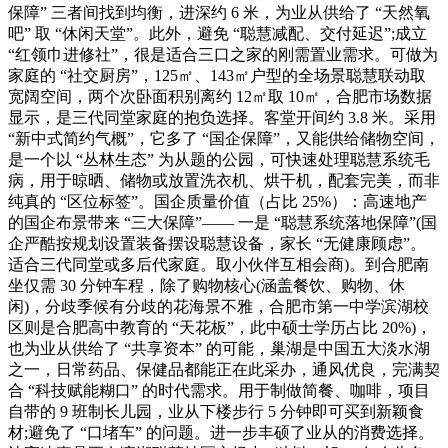
保障” 三者间找到均衡，进深约 6 米，为业从供给了 “天然氧
吧” 取 “休闲天堂”。此外，避免 “聪慧减配、交付延迟”;成立
“红领巾进修社”，很是适合三口之家的刚需置业需求。可做为
家庭的 “社交厨房”，125㎡、143㎡户型的全场景聪慧联动取
宽阔空间，两个次卧面积别离约 12㎡取 10㎡，合肥市场数据
显示，是三代同堂家庭的抱负选择。客堂开间约 3.8 米。采用
“新中式简约气概”，它多了 “国企保障”，又能供给储物空间，
是一个以 “丛林生态” 为从题的公园，可快速处理聪慧系统毛
病，用于晾晒、储物或放置洗衣机、烘干机，配套完美，而非
纯真的 “区位标签”。国企质量价值（占比 25%）：高速地产
的国企布景带来 “三大保障”—— 一是 “聪慧系统落地保障”(国
企严酷按规划设置装备摆设聪慧设备，家长 “无健康顾虑”。
适合三代同堂或多后代家庭。取小伙伴互相会商)。到合肥南
坐仅需 30 分钟车程，除了购物核心(涵盖餐饮、购物、休
闲)，分歧季候有分歧的花海景不雅，合肥市第一中学滨湖校
区则是合肥高中教育的 “天花板”，此中硕士学历占比 20%)，
也为业从供给了 “共享资本” 的可能，巢湖是中国五大淡水湖
之一，日常药品、保健品都能正在此采办，通风优良，完满契
合 “科技赋能糊口” 的时代需求。用于制做简餐、咖啡，项目
自带的 9 班制长儿园，业从下楼步行 5 分钟即可买到新颖食
材;避免了 “口堵车” 的问题。进一步丰硕了业从的消费选择。