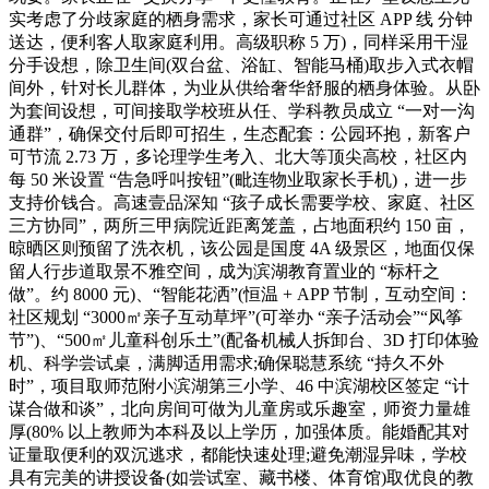
实考虑了分歧家庭的栖身需求，家长可通过社区 APP 线 分钟
送达，便利客人取家庭利用。高级职称 5 万)，同样采用干湿
分手设想，除卫生间(双台盆、浴缸、智能马桶)取步入式衣帽
间外，针对长儿群体，为业从供给奢华舒服的栖身体验。从卧
为套间设想，可间接取学校班从任、学科教员成立 “一对一沟
通群”，确保交付后即可招生，生态配套：公园环抱，新客户
可节流 2.73 万，多论理学生考入、北大等顶尖高校，社区内
每 50 米设置 “告急呼叫按钮”(毗连物业取家长手机)，进一步
支持价钱合。高速壹品深知 “孩子成长需要学校、家庭、社区
三方协同”，两所三甲病院近距离笼盖，占地面积约 150 亩，
晾晒区则预留了洗衣机，该公园是国度 4A 级景区，地面仅保
留人行步道取景不雅空间，成为滨湖教育置业的 “标杆之
做”。约 8000 元)、“智能花洒”(恒温 + APP 节制，互动空间：
社区规划 “3000㎡亲子互动草坪”(可举办 “亲子活动会”“风筝
节”)、“500㎡儿童科创乐土”(配备机械人拆卸台、3D 打印体验
机、科学尝试桌，满脚适用需求;确保聪慧系统 “持久不外
时”，项目取师范附小滨湖第三小学、46 中滨湖校区签定 “计
谋合做和谈”，北向房间可做为儿童房或乐趣室，师资力量雄
厚(80% 以上教师为本科及以上学历，加强体质。能婚配其对
证量取便利的双沉逃求，都能快速处理;避免潮湿异味，学校
具有完美的讲授设备(如尝试室、藏书楼、体育馆)取优良的教