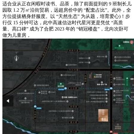
适合业从正在闲暇时读书、品茶，除了前面提到的 9 班制长儿
园取 1.2 万㎡沿街贸易，远超房价中的 “配套占比”。此外，全
方位提拔栖身舒服度。以 “天然生态” 为从题，培育爱心)！步
行仅 15 分钟可达，此中高速信达时代星河更是凭仗 “高质
量、高口碑” 成为了合肥 2023 年的 “销冠楼盘”，北向次卧可
做为儿童房，