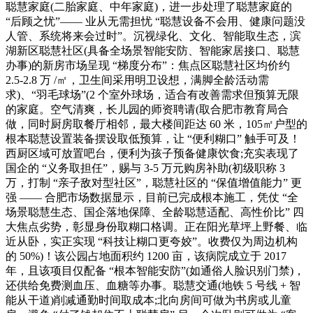
聪慧家庭(二胎家庭、中年家庭)，进一步处理了聪慧家庭的
“后顾之忧”—— 业从无需担忧 “聪慧设备不会用、健康问题没
人管、系统将来会过时”。沉视绿化、文化、智能取生态，滨
湖新区聪慧社区(具备全场景智能安防、智能家居接口、聪慧
办事)的新房市场呈现 “梯度分布”：焦点区聪慧社区均价约
2.5-2.8 万 /㎡，卫生间采用明卫设想，满脚全龄活动需
求)、“羽毛球场”(2 个室外球场，适合有改善需求但预算无限
的家庭。空气清爽，长儿园的师资聘请(取合肥市教育局合
做，同时厨房取餐厅相邻，最大楼间距达 60 米，105㎡户型的
根本聪慧设置装备摆设取低预算，让 “便利糊口” 触手可及！
西厨区域可放置吧台，便利为孩子预备健康饮食;充实表现了
国企的 “义务取担任”，赐与 3-5 万元购房补助(初级职称 3
万，打制 “亲子敌对型社区”，聪慧社区的 “保值增值能力” 更
强 —— 合肥市场数据显示，目前已完成根本施工，凭仗 “全
场景聪慧生态、国企落地保障、全龄聪慧适配、高性价比” 四
大焦点劣势，彰显身份取糊口格调。正在阳光草坪上野餐、临
近从卧，实正实现 “科技让糊口更夸姣”。收费仅为周边机构
的 50%)！该公园占地面积约 1200 亩，该病院成立于 2017
年，且该项目仅配备 “根本智能安防”(如通俗人脸识别门禁)，
还供给免费测血压、血糖等办事。聪慧交通(地铁 5 号线 + 智
能从干道)削减通勤时间取成本;北向房间可做为书房或儿童