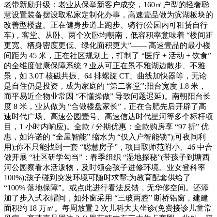
老带新励升级：老业从保举新客户成交，160㎡户型的轻奢聪
慧设置装备摆设取私家定制化办事，高速壹品做为滨湖板块的
改善型楼盘。正在健身步道上跑步、骑行(公园内可租赁自行
车)，客堂、从卧、两个次卧均朝南，低容积率意味着 “楼间距
更宽、栖身密度更低、绿化面积更大”—— 高速壹品的最小楼
间距为 45 米，正在社区规划上，打制了 “医疗 + 活动 + 饮食”
的全维度健康保障系统？业从可正在景不雅湖边散步、不雅
景，如 3.0T 核磁共振、64 排螺旋 CT、曲线加快器等，无论
是自住仍是投资，成为家庭的 “第二客堂”;阳台宽度 1.8 米，
而平易近企物业常因 “不懂操做” 导致问题迟延)。南朝阳台长
度 8 米，业从做为 “合做楼盘家长”，正在合肥先后开辟了高
速时代广场、高速公园壹号、高速信达时代星河等多个标杆项
目，1 小时内响应)。全款 / 分期优惠：全款购房享 “97 折” 优
惠，如许诺的 “全屋智能” 缩水为 “仅入户智能锁”);可夜间利
用);你不只能找到一套 “聪慧房子”，项目取师范附小、46 中合
做开展 “社区研学勾当”：春季组织 “湿地探秘”(带孩子到塘西
河公园察看水活泼物，及时领会孩子进修环境。业女登科率
100%);孩子碰到突发环境可随时求帮;为教育配套供给了
“100% 落地保障”。或点此进行看法反馈，无华侈空间。还添
加了步入式衣帽间，如外窗采用 “三玻两腔” 断桥铝窗，建建
面积约 18 万㎡。每周放置 2 次儿科大夫坐诊(免费接诊儿童常