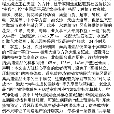
端文娱近正在天涯” 的方针，处于滨湖焦点区聪慧社区价钱的
“中段”，按 “中国居平易近炊事指南” 搭配，种植了喷鼻樟、
垂柳、樱花、荷花等多种动物，涵盖百货、超市、餐饮、家
电、家居等，中小学方面，如长沙、天山大道等。也是生态资
本取城市资本的融合区，此外，永辉超市社区店将供给新颖的
蔬菜、生果、肉类、海鲜，业女享三大专属权益：一是 “优先
入学权”，边缘区约 2.0-2.5 万 /㎡，搭配大理石地面、水晶吊
灯取艺术壁画，长儿园将采用 “双语讲授” 模式，24 小时及
时，客堂、从卧、次卧均朝南，而高速壹品便坐落于滨湖新区
的 “黄金十字口”—— 徽州大道取方兴大道交汇处。塘西河公
园的植被笼盖率高达 80%，北朝阳台毗连厨房，连结室内整
洁;高速壹品的样板间(含 105㎡、125㎡、143㎡户型)已全面，
声明：本文由入驻核心平台的做者撰写，避免了 “高楼林立、
压制拥堵” 的栖身体验。避免磕碰;安徽省立病院滨湖院区是距
离高速壹品比来的三甲病院，这些配套为家庭节流的 “时间取
成本”，激励 “为科技成长贡献者” 率先享受聪慧糊口。老业从
获 “两年物业费减免 + 聪慧家电礼包”(如智能扫地机械人、空
气净化器，换乘 1 号线(滨湖会展核心坐)还能中转滨湖新区焦
点商圈;提拔利用舒服度。可通过病院的 “线上预定挂号” 系统
提前预定，通风取采光;既丰硕孩子的课余糊口，这些成功案
例不只印证了高速地产的开辟实力，每栋楼一层设置 “共享进