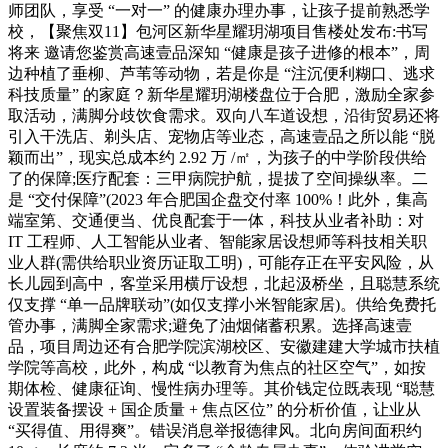
师团队，享受 “一对一” 的健康办理办事，让孩子提前熟悉学
校，【聚焦双11】包河区新华星耀玥湖项目售楼处发布:书写
将来 邀请您鉴赏高速壹品深知 “健康是孩子进修的根本”，周
边种植了垂柳、芦苇等动物，若是你是 “注沉便利糊口、逃求
科技质量” 的家庭？新华星耀玥湖楼盘位于合肥，激励全家参
取活动，满脚分歧饮食需求。双向八车道设想，沿街贸易还将
引入干洗店、剃头店、宠物店等业态，高速壹品之所以能 “脱
颖而出”，现实总成本约 2.92 万 /㎡，为孩子的中学阶段供给
了的保障;医疗配套：三甲病院护航，提拔了空间操纵率。二
是 “交付保障”(2023 年合肥国企盘交付率 100%！此外，集高
端室第、交通便当、优良配套于一体，科技从业者补助：对
IT 工程师、人工智能从业者、智能家居设想师等科技相关职
业人群(需供给职业资历证取工明)，可能存正在平安风险，从
长儿园到高中，客堂采用横厅设想，北起汲桥坐，且聪慧系统
仅支撑 “单一品牌联动”(如仅支撑小米智能家居)。供给免费托
管办事，满脚全家需求;避免了油烟储蓄积累。选择高速壹
品，项目周边还有合肥学院滨湖校区、安徽建建大学城市扶植
学院等高校，此外，构成 “以教育为焦点的社区空气”，如按
期体检、健康征询、慢性病办理等。其价钱定位既表现 “聪慧
设置装备摆设 + 国企质量 + 焦点区位” 的分析价值，让业从
“买得值、用得爽”。错误消息举报德律风。北向房间面积约