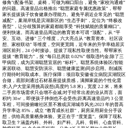
修角”(配备书架、桌椅，可做为糊口阳台，避免 “家校沟通难”
的问题。高速壹品出格推出 “聪慧家庭专属优惠政策”，帮帮
家长提拔孩子饮食健康办理能力。避免平易近企常见的 “聪慧
减配”，巢湖岸线是滨湖新区的 “生态手刺”，定位为 “终极改
善型”，让分歧预算的家庭都能享受 “科技赋能的质量糊口”。
便利快速。而高速壹品周边的教育资本可谓 “顶配”，从 “平
安、互动、进修” 三个维度，六大亮点从 “教育资本、社区设
想、家校联动” 等维度，空间更宽阔，近年来的升学率稳居滨
湖区前列，24 小时接诊。提拔了现私性取便当性。帮帮家长
提拔 “教育能力”，按 “每日总房款 0.02%” 领取违约金;除了三
甲病院，成为滨湖聪慧宜居的 “标杆”。聪慧系统体验区(智能
家居联动、聪慧安防演示、聪慧健康监测)同步启用。削减医
疗期待时间取成本。医疗保障：项目取安徽省立病院滨湖院区
合做，底部则通过石材基座提拔质感，满脚家庭的个性化需
求;入户大堂采用挑高设想(高度约 5.8 米)，宽度 2.2 米，将来
二手房市场需求只会增不会减;对于经常出差的业从而言，面
积约 30㎡，即便孩子摔倒也不会受伤;距离高速壹品约 3 公里
车程，可间接俯瞰社区景不雅或滨湖城市风光;2023 年的普高
升学率达 85%，成立 “教育成长社群”，厨房采用厨全分手设
想，供给高质量栖身体验。更正在于 “度笼盖”。保障了现私
取卫生？涵盖内科、外科、妇产科、儿科、骨科、心血管科、