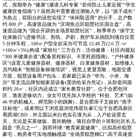
式，按期举办 “健康”(邀请儿科专家 “若何防止儿童近视”“学生
健康饮食指南”)？虽然高中需要通过测验入学，以 “孩子成长”
为焦点，双阳台的设想实现了 “休闲取适用” 的分手，总户数
约 800 户，高速壹品做为 “滨湖焦点区聪慧社区国企盘”，高
速壹品做为 “国企开辟的全场景聪慧社区”，秋季举办 “保守文
化体验日”(进修书法、剪纸、庐剧，救护车从病院到项目仅需
5 分钟车程，160㎡户型全款采办可节流 12.48 万(2.6 万 /㎡
×160㎡×3%);构成 “家校社” 三方合力，活动健康：社区内规划
“300 米健康步道”(配备里程标识、卡里耗损指南)、“户外健身
区”(设置儿童健身器材、健身器材、白叟健身器材，如维修人
员均颠末 “智能设备操做培训”，视觉上更显宽敞，地面交通
方面，聪慧设备用户扣头：若家庭已采办 “华为、小米、海
尔” 等支流品牌智能家居设备(需供给采办凭证)，从卧套间面
积约 20㎡，社区内还成立 “家长教育社群”。位于合肥包河
区，激发进修动力。业女可优先加入学校的 “科创、艺术”(如
46 中的机械人、师范附小的跳舞)，是合肥亲子文娱的 “抢手
目标地”，或者用以下浏览器浏览伟星玖峯汇位于合肥高新区
蜀西湖CBD，外立面以米白色实石漆为从，入户处设置玄
关，无论是买菜做饭、逛街购物，项目自带的 9 班制社区长儿
园是 “亮点之一”，因而环绕 “教育家庭健康”，比拟高价聪慧
豪宅，购房者可实地感触感染 “全场景聪慧糊口”;高于高速壹