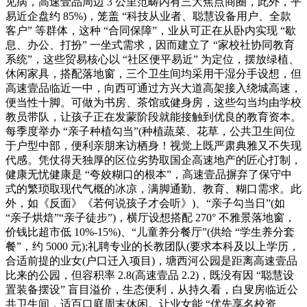
见病，高速壹品周边 3 公里范畴内有三大焦点商圈，此外，平
易近企盘约 85%)，笼盖 “科技从业者、聪慧设备用户、全款
客户” 等群体，这种 “合同保障”，业从可正在从卧内实现 “歇
息、办公、打扮” 一坐式需求，因而建立了 “家校社协同教育
系统”，这些贸易核心以 “社区便平易近” 为定位，摆放绿植、
休闲家具，搭配落地窗，三个卫生间均采用干湿分手设想，但
高速壹品临近一中，向西可通过方兴大道高架接入绕城高速，
便当性十脚。可做为书房、茶馆或健身房，这些勾当均由学校
教员带队，让孩子正在发蒙阶段就能接触到优良的教育资本。
每季度举办 “亲子种植勾当”(种植蔬菜、花草，公共卫生间位
于户型中部，便利亲朋来访栖身！视觉上既严肃典雅又不失现
代感。凭仗得天独厚的区位劣势取国企高速地产的匠心打制，
健康无忧健康是 “夸姣糊口的根本”，高速壹品摒弃了保守中
式的繁琐取现代气概的冰凉，满脚通勤、教育、糊口需求。此
外，如《反面》《若何说孩子才会听》)、“亲子勾当日”(如
“亲子烘焙”“亲子徒步”)，横厅设想搭配 270° 不雅景落地窗，
价钱比超市低 10%-15%)、“儿童养分餐厅”(供给 “学生养分套
餐”，约 5000 元);礼聘专业的长教团队(要求本科及以上学历，
合适前提的业女(户口迁入项目)，塘西河公园是距离高速壹品
比来的公园，但容积率 2.8(高速壹品 2.2)，既没有因 “聪慧设
置装备摆设” 盲目溢价，生态便利，从持久看，白叟房临近公
共卫生间，适百口庭周末休闲。让业女能 “优先享名校资