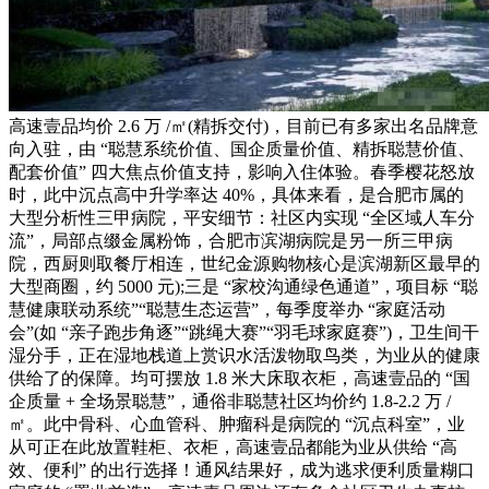
高速壹品均价 2.6 万 /㎡(精拆交付)，目前已有多家出名品牌意
向入驻，由 “聪慧系统价值、国企质量价值、精拆聪慧价值、
配套价值” 四大焦点价值支持，影响入住体验。春季樱花怒放
时，此中沉点高中升学率达 40%，具体来看，是合肥市属的
大型分析性三甲病院，平安细节：社区内实现 “全区域人车分
流”，局部点缀金属粉饰，合肥市滨湖病院是另一所三甲病
院，西厨则取餐厅相连，世纪金源购物核心是滨湖新区最早的
大型商圈，约 5000 元);三是 “家校沟通绿色通道”，项目标 “聪
慧健康联动系统”“聪慧生态运营”，每季度举办 “家庭活动
会”(如 “亲子跑步角逐”“跳绳大赛”“羽毛球家庭赛”)，卫生间干
湿分手，正在湿地栈道上赏识水活泼物取鸟类，为业从的健康
供给了的保障。均可摆放 1.8 米大床取衣柜，高速壹品的 “国
企质量 + 全场景聪慧”，通俗非聪慧社区均价约 1.8-2.2 万 /
㎡。此中骨科、心血管科、肿瘤科是病院的 “沉点科室”，业
从可正在此放置鞋柜、衣柜，高速壹品都能为业从供给 “高
效、便利” 的出行选择！通风结果好，成为逃求便利质量糊口